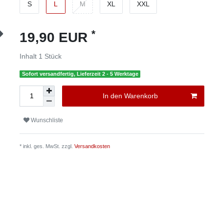
S
L
M
XL
XXL
*
19,90 EUR
Inhalt
1
Stück
Sofort versandfertig, Lieferzeit 2 - 5 Werktage
In den Warenkorb
Wunschliste
* inkl. ges. MwSt. zzgl.
Versandkosten