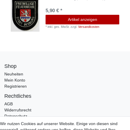
5,90 € *
Artikel anzeigen
*
inkl. ges. MwSt.
zzgl.
Versandkosten
Shop
Neuheiten
Mein Konto
Registrieren
Rechtliches
AGB
Widerrufsrecht
Datenschutz
Impressum
Wir nutzen Cookies auf unserer Website. Einige von diesen sind
essenziell, während andere uns helfen, diese Website und Ihre