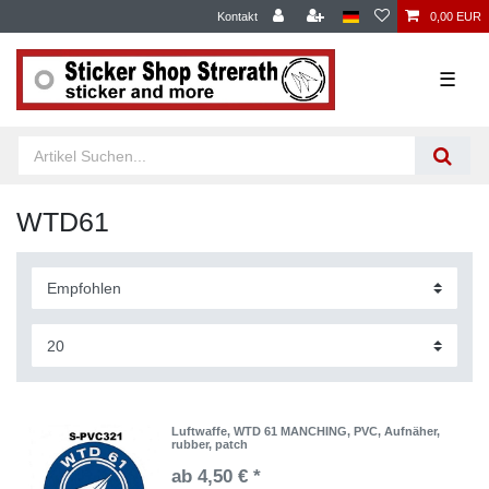
Kontakt
0,00 EUR
☰
WTD61
Luftwaffe, WTD 61 MANCHING, PVC, Aufnäher,
rubber, patch
ab 4,50 € *