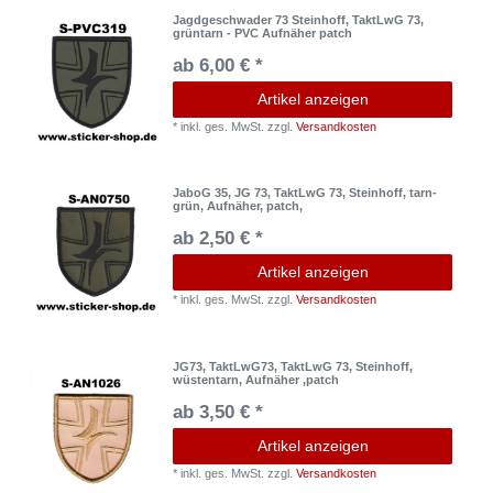
Jagdgeschwader 73 Steinhoff, TaktLwG 73,
grüntarn - PVC Aufnäher patch
ab 6,00 € *
Artikel anzeigen
*
inkl. ges. MwSt.
zzgl.
Versandkosten
JaboG 35, JG 73, TaktLwG 73, Steinhoff, tarn-
grün, Aufnäher, patch,
ab 2,50 € *
Artikel anzeigen
*
inkl. ges. MwSt.
zzgl.
Versandkosten
JG73, TaktLwG73, TaktLwG 73, Steinhoff,
wüstentarn, Aufnäher ,patch
ab 3,50 € *
Artikel anzeigen
*
inkl. ges. MwSt.
zzgl.
Versandkosten