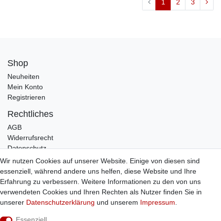
1
2
3
Shop
Neuheiten
Mein Konto
Registrieren
Rechtliches
AGB
Widerrufsrecht
Datenschutz
Impressum
Wir nutzen Cookies auf unserer Website. Einige von diesen sind
essenziell, während andere uns helfen, diese Website und Ihre
Infos
Erfahrung zu verbessern. Weitere Informationen zu den von uns
Zahlung / Versand
verwendeten Cookies und Ihren Rechten als Nutzer finden Sie in
Individuelle Anfertigung
unserer
Daten­schutz­erklärung
und unserem
Impressum
.
Kontakt
Essenziell