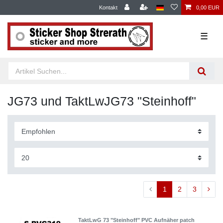
Kontakt
0,00 EUR
☰
JG73 und TaktLwJG73 "Steinhoff"
1
2
3
TaktLwG 73 "Steinhoff" PVC Aufnäher patch