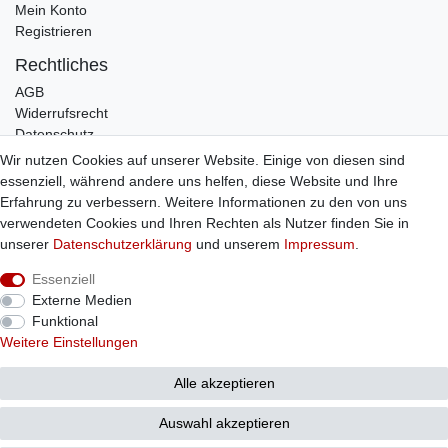
Mein Konto
Registrieren
Rechtliches
AGB
Widerrufsrecht
Datenschutz
Impressum
Wir nutzen Cookies auf unserer Website. Einige von diesen sind
essenziell, während andere uns helfen, diese Website und Ihre
Infos
Erfahrung zu verbessern. Weitere Informationen zu den von uns
Zahlung / Versand
verwendeten Cookies und Ihren Rechten als Nutzer finden Sie in
Individuelle Anfertigung
unserer
Daten­schutz­erklärung
und unserem
Impressum
.
Kontakt
Essenziell
Externe Medien
Bestellung widerrufen
Funktional
Weitere Einstellungen
© Copyright 2026 Sticker Shop Strerath
Alle akzeptieren
Auswahl akzeptieren