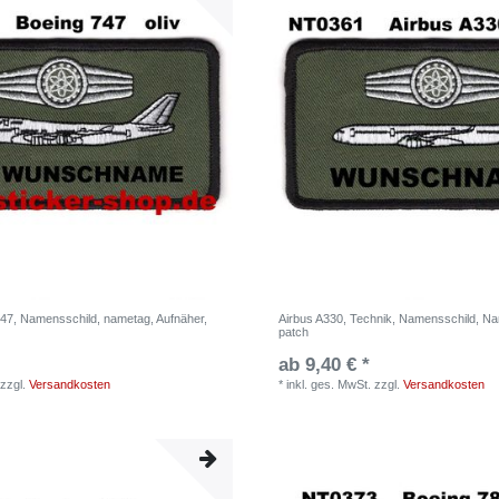
747, Namensschild, nametag, Aufnäher,
Airbus A330, Technik, Namensschild, Na
patch
ab 9,40 € *
zzgl.
Versandkosten
*
inkl. ges. MwSt.
zzgl.
Versandkosten