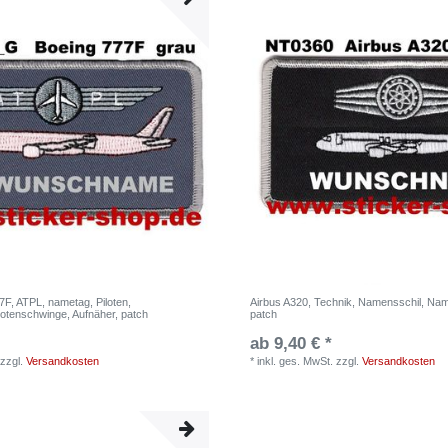
F, ATPL, nametag, Piloten,
Airbus A320, Technik, Namensschil, Nam
lotenschwinge, Aufnäher, patch
patch
ab 9,40 € *
zzgl.
Versandkosten
*
inkl. ges. MwSt.
zzgl.
Versandkosten