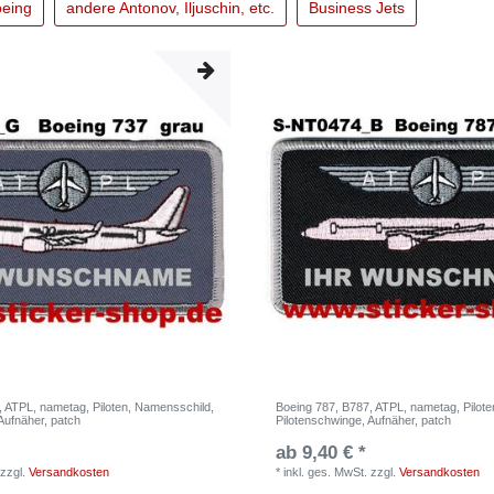
eing
andere Antonov, Iljuschin, etc.
Business Jets
, ATPL, nametag, Piloten, Namensschild,
Boeing 787, B787, ATPL, nametag, Pilot
Aufnäher, patch
Pilotenschwinge, Aufnäher, patch
ab 9,40 € *
zzgl.
Versandkosten
*
inkl. ges. MwSt.
zzgl.
Versandkosten