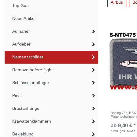
Airbus
Bo
Top Gun
Neue Artikel
Aufnäher
Aufkleber
Namensschilder
Remove before flight
Schlüsselanhänger
Pins
Brustanhänger
Boeing 737, B737
Pilotenschwinge, 
Krawattenklammern
ab 9,40 € *
*
inkl. ges. MwSt.
Bekleidung