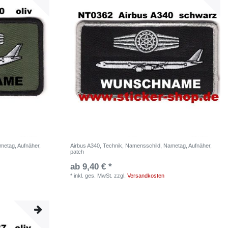
metag, Aufnäher,
Airbus A340, Technik, Namensschild, Nametag, Aufnäher,
patch
ab 9,40 € *
*
inkl. ges. MwSt.
zzgl.
Versandkosten