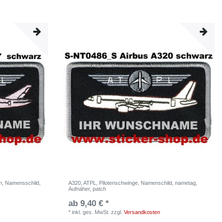
en, Namensschild,
A320, ATPL, Pilotenschwinge, Namenschild, nametag,
Aufnäher, patch
ab 9,40 € *
*
inkl. ges. MwSt.
zzgl.
Versandkosten