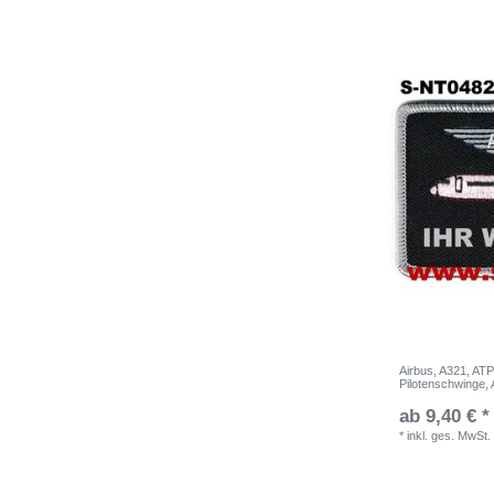
Airbus, A321, ATP
Pilotenschwinge, 
ab 9,40 € *
*
inkl. ges. MwSt.