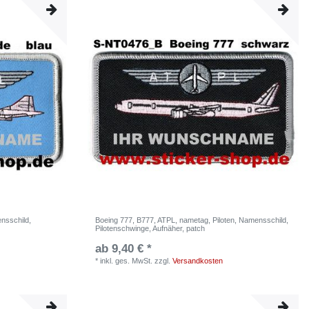
nsschild,
Boeing 777, B777, ATPL, nametag, Piloten, Namensschild,
Pilotenschwinge, Aufnäher, patch
ab 9,40 € *
*
inkl. ges. MwSt.
zzgl.
Versandkosten