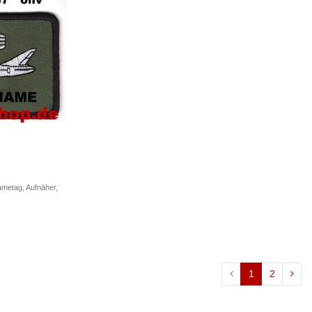
ametag, Aufnäher,
1
2