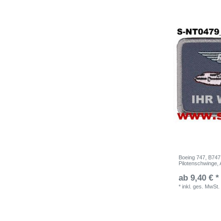
Boeing 747, B747
Pilotenschwinge, 
ab 9,40 € *
*
inkl. ges. MwSt.