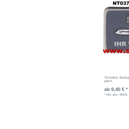
Techniker, Boein
patch
ab 9,40 € *
*
inkl. ges. MwSt.