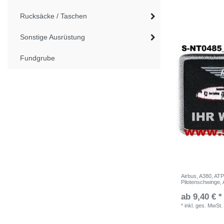
Rucksäcke / Taschen
Sonstige Ausrüstung
Fundgrube
Airbus, A380, ATP
Pilotenschwinge, 
ab 9,40 € *
*
inkl. ges. MwSt.