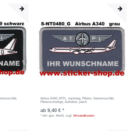
amensschild,
Airbus A340, ATPL, nametag, Piloten, Namensschild,
Pilotenschwinge, Aufnäher, patch
ab 9,40 € *
*
inkl. ges. MwSt.
zzgl.
Versandkosten