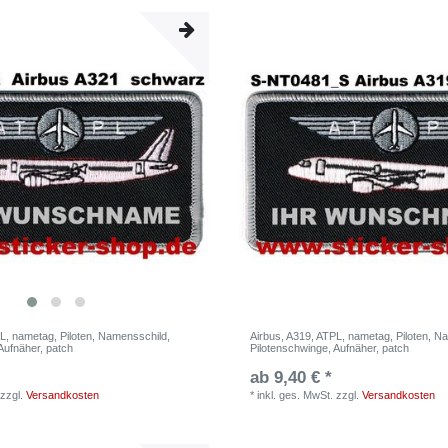
L, nametag, Piloten, Namensschild,
Airbus, A319, ATPL, nametag, Piloten, N
Aufnäher, patch
Pilotenschwinge, Aufnäher, patch
ab 9,40 € *
zzgl.
Versandkosten
*
inkl. ges. MwSt.
zzgl.
Versandkosten