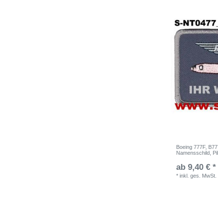
Boeing 777F, B777
Namensschild, Pi
ab 9,40 € *
*
inkl. ges. MwSt.