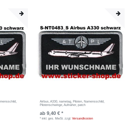
amensschild,
Airbus, A330, nametag, Piloten, Namensschild,
Pilotenschwinge, Aufnäher, patch
ab 9,40 € *
*
inkl. ges. MwSt.
zzgl.
Versandkosten