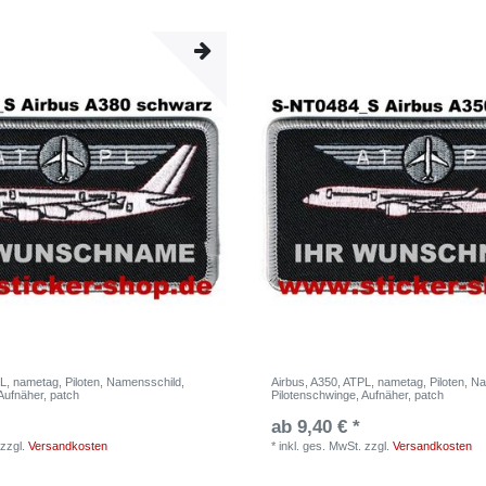
L, nametag, Piloten, Namensschild,
Airbus, A350, ATPL, nametag, Piloten, N
Aufnäher, patch
Pilotenschwinge, Aufnäher, patch
ab 9,40 € *
zzgl.
Versandkosten
*
inkl. ges. MwSt.
zzgl.
Versandkosten