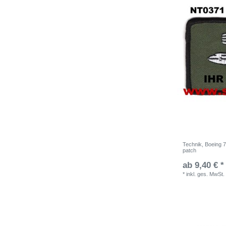
Technik, Boeing 
patch
ab 9,40 € *
*
inkl. ges. MwSt.