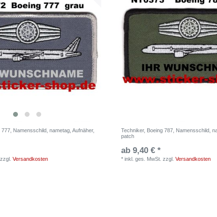
g 777, Namensschild, nametag, Aufnäher,
Techniker, Boeing 787, Namensschild, n
patch
ab 9,40 € *
zzgl.
Versandkosten
*
inkl. ges. MwSt.
zzgl.
Versandkosten