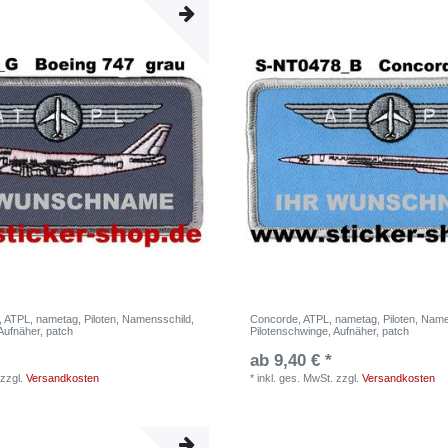
, ATPL, nametag, Piloten, Namensschild,
Concorde, ATPL, nametag, Piloten, Name
Aufnäher, patch
Pilotenschwinge, Aufnäher, patch
ab 9,40 € *
zzgl.
Versandkosten
*
inkl. ges. MwSt.
zzgl.
Versandkosten