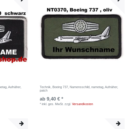
etag, Aufnäher,
Technik, Boeing 737, Namensschild, nametag, Aufnäher,
patch
ab 9,40 € *
*
inkl. ges. MwSt.
zzgl.
Versandkosten