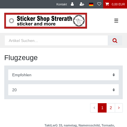
Kontakt
0,00 EUR
☰
Flugzeuge
1
2
TaktLwG 33, nametag, Namensschild, Tornado,