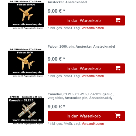
Anstecker, Anstecknadel
9,00 € *
In den Warenkorb
*
inkl. ges. MwSt.
zzgl.
Versandkosten
Falcon 2000, pin, Anstecker, Anstecknadel
9,00 € *
In den Warenkorb
*
inkl. ges. MwSt.
zzgl.
Versandkosten
Canadair, CL215, CL-215, Löschflugzeug,
vergoldet, Anstecker, pin, Anstecknadel,
9,00 € *
In den Warenkorb
*
inkl. ges. MwSt.
zzgl.
Versandkosten