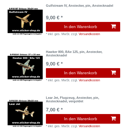
Gulfstream IV, Anstecker, pin, Anstecknadel
9,00 € *
In den Warenkorb
*
inkl. ges. MwSt.
zzgl.
Versandkosten
Hawker 800, BAe 125, pin, Anstecker,
Anstecknadel
9,00 € *
In den Warenkorb
*
inkl. ges. MwSt.
zzgl.
Versandkosten
Lear Jet, Flugzeug, Anstecker, pin,
Anstecknadel, vergoldet
7,00 € *
In den Warenkorb
*
inkl. ges. MwSt.
zzgl.
Versandkosten