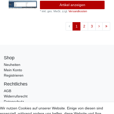
Artikel anzeigen
*
inkl. ges. MwSt.
zzgl.
Versandkosten
1
2
3
Shop
Neuheiten
Mein Konto
Registrieren
Rechtliches
AGB
Widerrufsrecht
Datenschutz
Impressum
Wir nutzen Cookies auf unserer Website. Einige von diesen sind
essenziell, während andere uns helfen, diese Website und Ihre