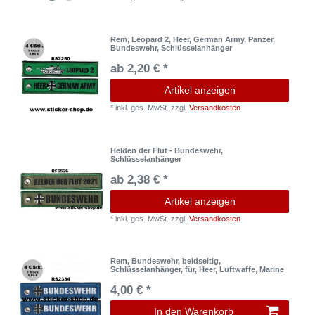
Rem, Leopard 2, Heer, German Army, Panzer,
Bundeswehr, Schlüsselanhänger
ab 2,20 € *
Artikel anzeigen
*
inkl. ges. MwSt.
zzgl.
Versandkosten
Helden der Flut - Bundeswehr,
Schlüsselanhänger
ab 2,38 € *
Artikel anzeigen
*
inkl. ges. MwSt.
zzgl.
Versandkosten
Rem, Bundeswehr, beidseitig,
Schlüsselanhänger, für, Heer, Luftwaffe, Marine
4,00 € *
In den Warenkorb