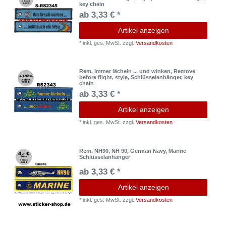
key chain
ab 3,33 € *
Artikel anzeigen
*
inkl. ges. MwSt.
zzgl.
Versandkosten
Rem, Immer lächeln ... und winken, Remove
before flight, style, Schlüsselanhänger, key
chain
ab 3,33 € *
Artikel anzeigen
*
inkl. ges. MwSt.
zzgl.
Versandkosten
Rem, NH90, NH 90, German Navy, Marine
Schlüsselanhänger
ab 3,33 € *
Artikel anzeigen
*
inkl. ges. MwSt.
zzgl.
Versandkosten