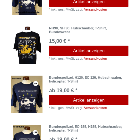
Artikel anzeigen
*
inkl. ges. MwSt.
zzgl.
Versandkosten
NH90, NH 90, Hubschauber, T-Shirt,
Bundeswehr
15,00 € *
Artikel anzeigen
*
inkl. ges. MwSt.
zzgl.
Versandkosten
Bundespolizei, H120, EC 120, Hubschrauber,
helicopter, T-Shirt
ab 19,00 € *
Artikel anzeigen
*
inkl. ges. MwSt.
zzgl.
Versandkosten
Bundespolizei, EC-155, H155, Hubschrauber,
helicopter, T-Shirt
ab 19,00 € *