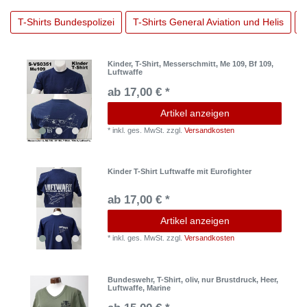
T-Shirts Bundespolizei
T-Shirts General Aviation und Helis
T
Kinder, T-Shirt, Messerschmitt, Me 109, Bf 109,
Luftwaffe
ab 17,00 € *
Artikel anzeigen
*
inkl. ges. MwSt.
zzgl.
Versandkosten
Kinder T-Shirt Luftwaffe mit Eurofighter
ab 17,00 € *
Artikel anzeigen
*
inkl. ges. MwSt.
zzgl.
Versandkosten
Bundeswehr, T-Shirt, oliv, nur Brustdruck, Heer,
Luftwaffe, Marine