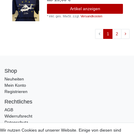
Artikel anzeigen
*
inkl. ges. MwSt.
zzgl.
Versandkosten
1
2
Shop
Neuheiten
Mein Konto
Registrieren
Rechtliches
AGB
Widerrufsrecht
Datenschutz
Impressum
Wir nutzen Cookies auf unserer Website. Einige von diesen sind