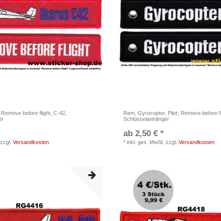
Remove before flight, C-42,
Rem, Gyrocopter, Pilot, Remove before fli
er
Schlüsselanhänger
ab 2,50 € *
zzgl.
Versandkosten
*
inkl. ges. MwSt.
zzgl.
Versandkosten