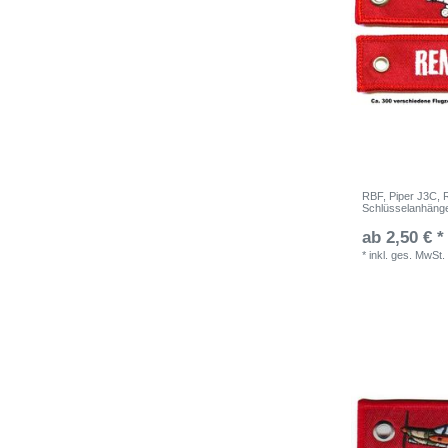
RBF, Piper J3C, R
Schlüsselanhäng
ab 2,50 € *
*
inkl. ges. MwSt.