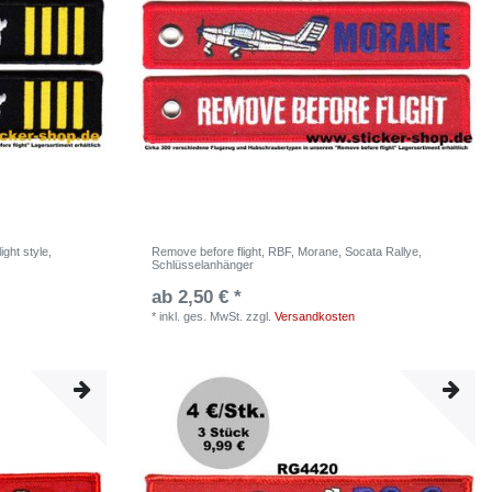
ght style,
Remove before flight, RBF, Morane, Socata Rallye,
Schlüsselanhänger
ab 2,50 € *
*
inkl. ges. MwSt.
zzgl.
Versandkosten