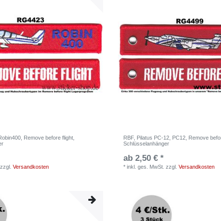
obin400, Remove before flight,
RBF, Pilatus PC-12, PC12, Remove before
er
Schlüsselanhänger
ab 2,50 € *
zzgl.
Versandkosten
*
inkl. ges. MwSt.
zzgl.
Versandkosten