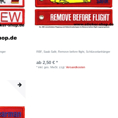
änger
RBF, Saab Safir, Remove before flight, Schlüsselanhänger
ab 2,50 € *
*
inkl. ges. MwSt.
zzgl.
Versandkosten