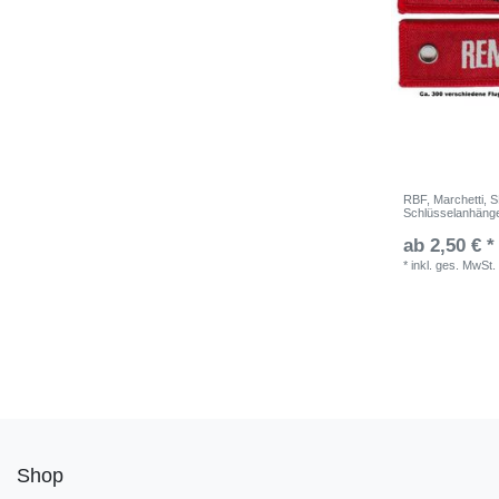
RBF, Marchetti, S
Schlüsselanhäng
ab 2,50 € *
*
inkl. ges. MwSt.
Shop