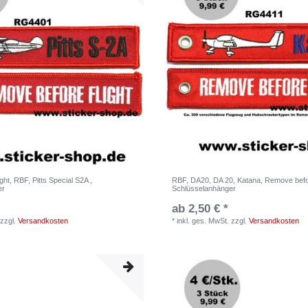
ght, RBF, Pitts Special S2A ,
RBF, DA20, DA 20, Katana, Remove before
er
Schlüsselanhänger
ab 2,50 € *
zzgl.
Versandkosten
*
inkl. ges. MwSt.
zzgl.
Versandkosten