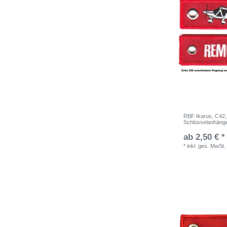
RBF Ikarus, C42, 
Schlüsselanhäng
ab 2,50 € *
*
inkl. ges. MwSt.