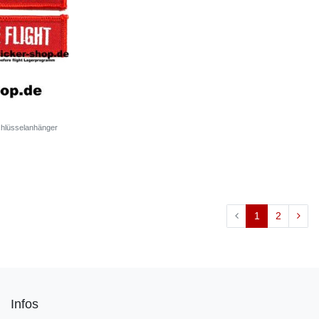
chlüsselanhänger
1
2
Infos