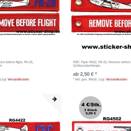
e before flight, PA-28,
RBF, Piper PA32, PA-32, Remove before f
er
Schlüsselanhänger,
ab 2,50 € *
zzgl.
Versandkosten
*
inkl. ges. MwSt.
zzgl.
Versandkosten