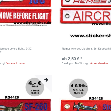
emove before flight , J-3C
Remos Aircrew, Ultralight, Schlüsselanh
er
ab 2,50 € *
zzgl.
Versandkosten
*
inkl. ges. MwSt.
zzgl.
Versandkosten