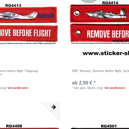
ve before flight, Flugzeug,
RBF, Mooney, Remove before flight, Sch
er
ab 2,50 € *
zzgl.
Versandkosten
*
inkl. ges. MwSt.
zzgl.
Versandkosten