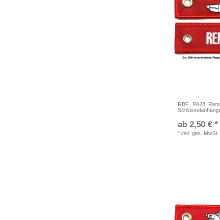
RBF , PA28, Remov
Schlüsselanhäng
ab 2,50 € *
*
inkl. ges. MwSt.