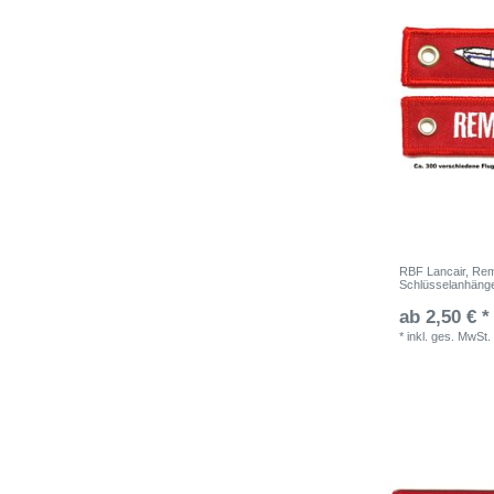
RBF Lancair, Remo
Schlüsselanhäng
ab 2,50 € *
*
inkl. ges. MwSt.