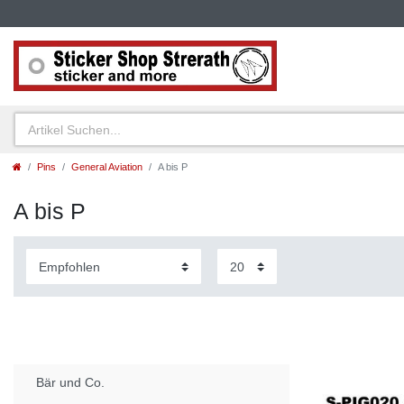
Pins
General Aviation
A bis P
A bis P
Bär und Co.