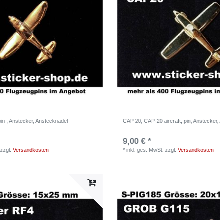
in , Anstecker, Anstecknadel
CAP 20, CAP-20 aircraft, pin, Anstecker
9,00 € *
zzgl.
Versandkosten
*
inkl. ges. MwSt.
zzgl.
Versandkosten