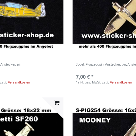
 Anstecker, pin
Jodel, Flugzeugpin, Anstecker, pin, Anst
7,00 € *
zzgl.
Versandkosten
*
inkl. ges. MwSt.
zzgl.
Versandkosten