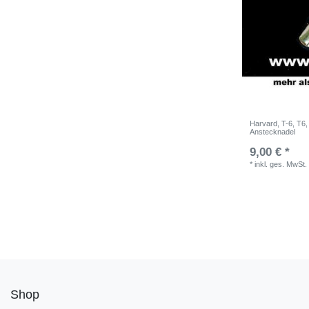
Harvard, T-6, T6,
Anstecknadel
9,00 € *
*
inkl. ges. MwSt.
Shop