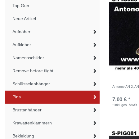
Top Gun
Neue Artikel
Aufnäher
Aufkleber
Namensschilder
Remove before flight
Schlüsselanhänger
Antonov AN 2, AN-
Pins
7,00 € *
*
inkl. ges. MwSt.
Brustanhänger
Krawattenklammern
Bekleidung