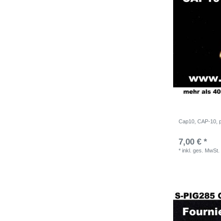
Cap10, CAP-10, p
7,00 € *
*
inkl. ges. MwSt.