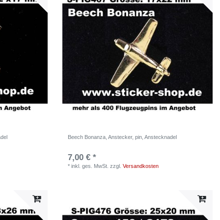
del
Beech Bonanza, Anstecker, pin, Anstecknadel
7,00 € *
*
inkl. ges. MwSt.
zzgl.
Versandkosten