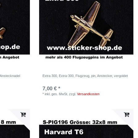
, Anstecknadel
Extra 300, Extra-300, Flugzeug, pin, Anstecker, vergoldet
7,00 € *
*
inkl. ges. MwSt.
zzgl.
Versandkosten