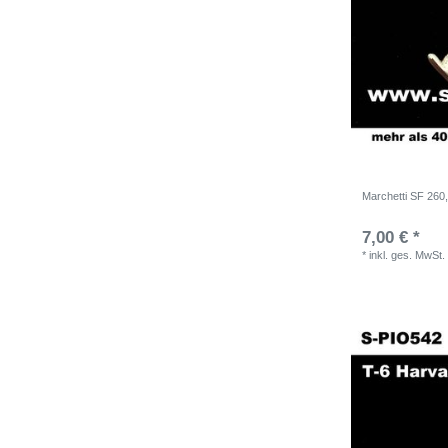
Marchetti SF 260
7,00 € *
*
inkl. ges. MwSt.