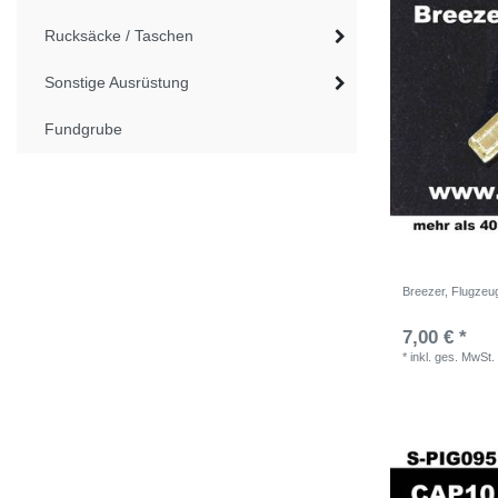
Rucksäcke / Taschen
Sonstige Ausrüstung
Fundgrube
Breezer, Flugzeug
7,00 € *
*
inkl. ges. MwSt.