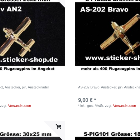
2, Anstecker, pin, Anstecknadel
AS-202 Bravo, Anstecker, pin, Ansteckna
9,00 € *
zzgl.
Versandkosten
*
inkl. ges. MwSt.
zzgl.
Versandkosten