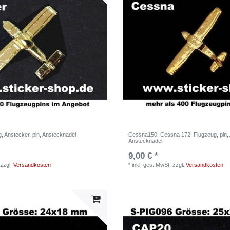
, Anstecker, pin, Anstecknadel
Cessna150, Cessna 172, Flugzeug, pin, 
Anstecknadel
9,00 € *
zzgl.
Versandkosten
*
inkl. ges. MwSt.
zzgl.
Versandkosten