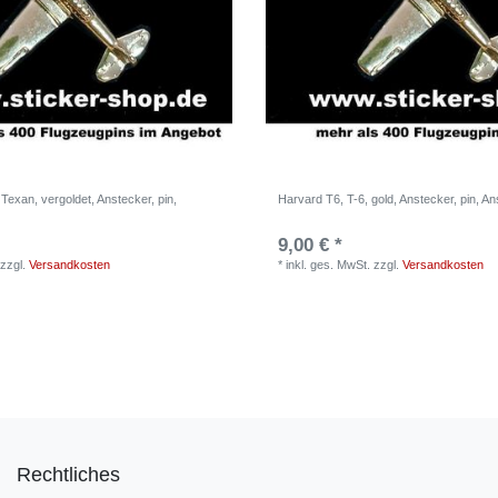
 Texan, vergoldet, Anstecker, pin,
Harvard T6, T-6, gold, Anstecker, pin, A
9,00 € *
zzgl.
Versandkosten
*
inkl. ges. MwSt.
zzgl.
Versandkosten
Rechtliches