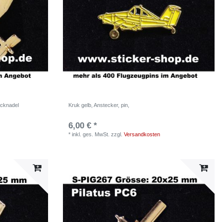
ecknadel
Kruk gelb, Anstecker, pin,
6,00 € *
*
inkl. ges. MwSt.
zzgl.
Versandkosten