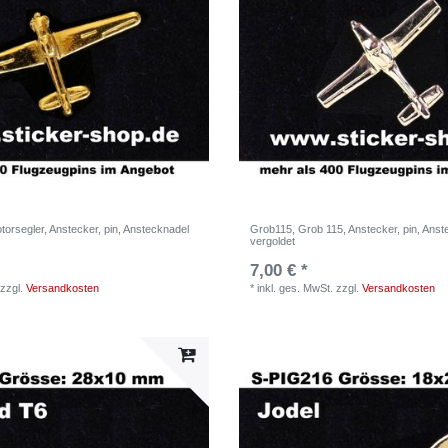
torsegler, Anstecker, pin, Anstecknadel
Grob115, Grob 115, Anstecker, pin, Anst
vergoldet
7,00 € *
zzgl.
Versandkosten
*
inkl. ges. MwSt.
zzgl.
Versandkosten