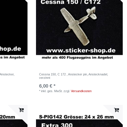
Anstecker,
Cessna 150, C 172 , Anstecker pin, Anstecknadel,
verzinnt
6,00 € *
*
inkl. ges. MwSt.
zzgl.
Versandkosten