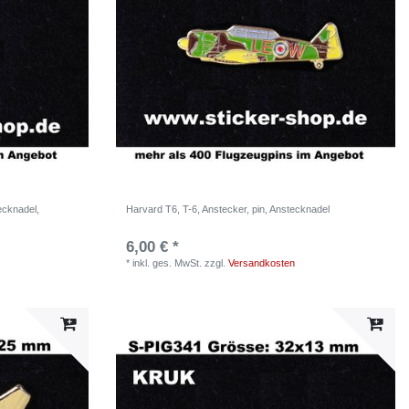
ecknadel,
Harvard T6, T-6, Anstecker, pin, Anstecknadel
6,00 € *
*
inkl. ges. MwSt.
zzgl.
Versandkosten