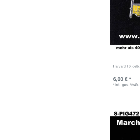
Harvard T6, gelb,
6,00 € *
*
inkl. ges. MwSt.