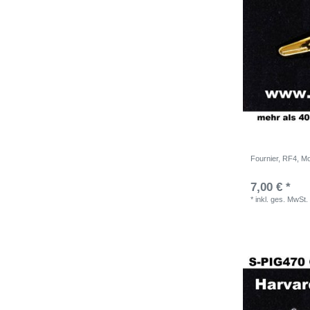
Fournier, RF4, Mo
7,00 € *
*
inkl. ges. MwSt.