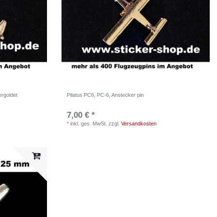
ergoldet
Pilatus PC6, PC-6, Anstecker pin
7,00 € *
*
inkl. ges. MwSt.
zzgl.
Versandkosten