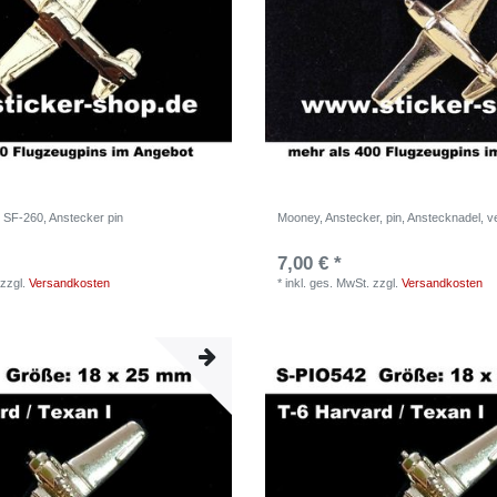
, SF-260, Anstecker pin
Mooney, Anstecker, pin, Anstecknadel, v
7,00 € *
zzgl.
Versandkosten
*
inkl. ges. MwSt.
zzgl.
Versandkosten