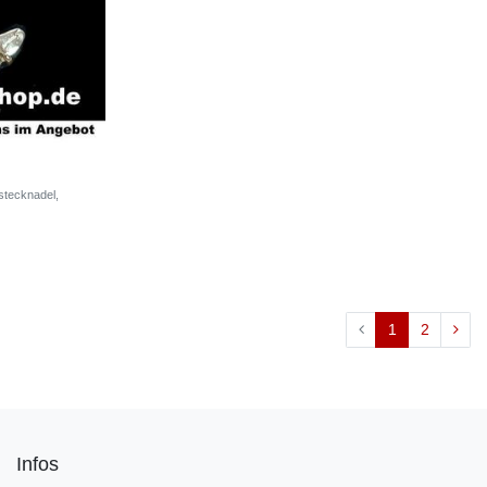
nstecknadel,
1
2
Infos