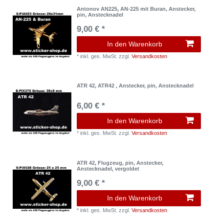
Antonov AN225, AN-225 mit Buran, Anstecker,
pin, Anstecknadel
9,00 € *
In den Warenkorb
*
inkl. ges. MwSt.
zzgl.
Versandkosten
ATR 42, ATR42 , Anstecker, pin, Anstecknadel
6,00 € *
In den Warenkorb
*
inkl. ges. MwSt.
zzgl.
Versandkosten
ATR 42, Flugzeug, pin, Anstecker,
Anstecknadel, vergoldet
9,00 € *
In den Warenkorb
*
inkl. ges. MwSt.
zzgl.
Versandkosten