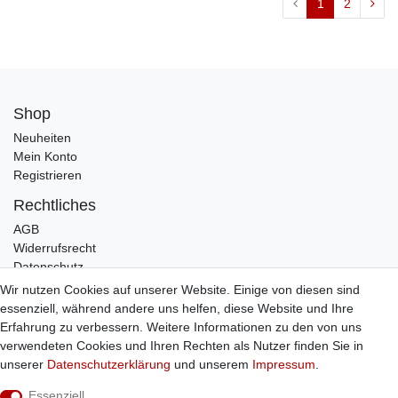
1
2
Shop
Neuheiten
Mein Konto
Registrieren
Rechtliches
AGB
Widerrufsrecht
Datenschutz
Impressum
Wir nutzen Cookies auf unserer Website. Einige von diesen sind
essenziell, während andere uns helfen, diese Website und Ihre
Infos
Erfahrung zu verbessern. Weitere Informationen zu den von uns
Zahlung / Versand
verwendeten Cookies und Ihren Rechten als Nutzer finden Sie in
Individuelle Anfertigung
unserer
Daten­schutz­erklärung
und unserem
Impressum
.
Kontakt
Essenziell