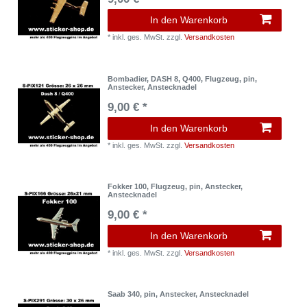
In den Warenkorb
*
inkl. ges. MwSt.
zzgl.
Versandkosten
Bombadier, DASH 8, Q400, Flugzeug, pin,
Anstecker, Anstecknadel
9,00 € *
In den Warenkorb
*
inkl. ges. MwSt.
zzgl.
Versandkosten
Fokker 100, Flugzeug, pin, Anstecker,
Anstecknadel
9,00 € *
In den Warenkorb
*
inkl. ges. MwSt.
zzgl.
Versandkosten
Saab 340, pin, Anstecker, Anstecknadel