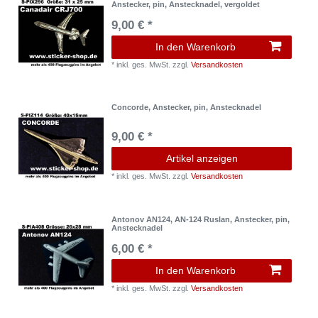
Anstecker, pin, Anstecknadel, vergoldet
9,00 € *
In den Warenkorb
*
inkl. ges. MwSt.
zzgl.
Versandkosten
Concorde, Anstecker, pin, Anstecknadel
9,00 € *
Artikel anzeigen
*
inkl. ges. MwSt.
zzgl.
Versandkosten
Antonov AN124, AN-124 Ruslan, Anstecker, pin,
Anstecknadel
6,00 € *
In den Warenkorb
*
inkl. ges. MwSt.
zzgl.
Versandkosten