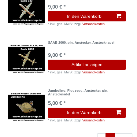
9,00 € *
In den Warenkorb
*
inkl. ges. MwSt.
zzgl.
Versandkosten
SAAB 2000, pin, Anstecker, Anstecknadel
9,00 € *
Artikel anzeigen
*
inkl. ges. MwSt.
zzgl.
Versandkosten
Jumbolino, Flugzeug, Anstecker, pin,
Anstecknadel
5,00 € *
In den Warenkorb
*
inkl. ges. MwSt.
zzgl.
Versandkosten