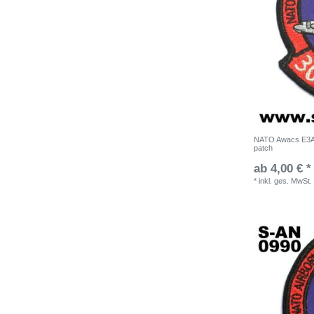
NATO Awacs E3A
patch
ab 4,00 € *
*
inkl. ges. MwSt.