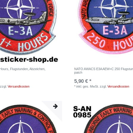
ours, Flugstunden, Abzeichen,
NATO AWACS E3A AEW+C 250 Flugstun
patch
5,90 € *
zzgl.
Versandkosten
*
inkl. ges. MwSt.
zzgl.
Versandkosten