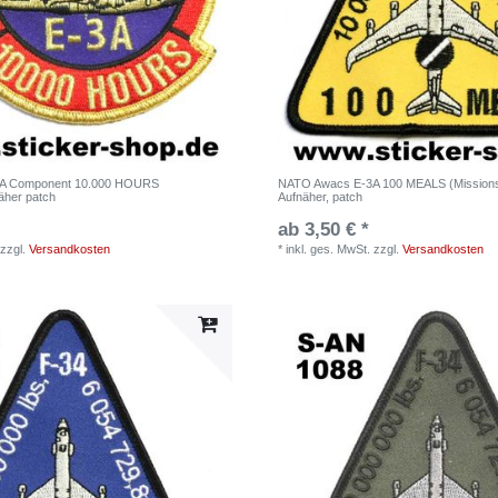
A Component 10.000 HOURS
NATO Awacs E-3A 100 MEALS (Missions
äher patch
Aufnäher, patch
ab 3,50 € *
zzgl.
Versandkosten
*
inkl. ges. MwSt.
zzgl.
Versandkosten