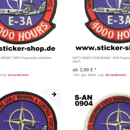
 AEW&C 3000 Flugstunden Aufnäher
NATO AWACS E3A AEW&C 4000 Flugstu
patch
ab 3,90 € *
zzgl.
Versandkosten
*
inkl. ges. MwSt.
zzgl.
Versandkosten