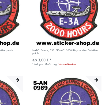
näher patch
NATO, Awacs, E3A ,AEW&C, 2000 Flugstunden, Aufnäher,
patch
ab 3,00 € *
*
inkl. ges. MwSt.
zzgl.
Versandkosten