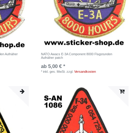
en Aufnäher
NATO Awacs E-3A Component 8000 Flugstunden
Aufnäher patch
ab 5,00 € *
*
inkl. ges. MwSt.
zzgl.
Versandkosten