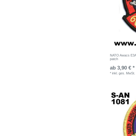
NATO Awacs E3A
patch
ab 3,90 € *
*
inkl. ges. MwSt.