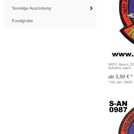
Sonstige Ausrüstung
Fundgrube
NATO, Awacs, E3
Aufnäher, patch
ab 3,50 € *
*
inkl. ges. MwSt.