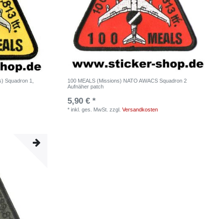
) Squadron 1,
100 MEALS (Missions) NATO AWACS Squadron 2
Aufnäher patch
5,90 € *
*
inkl. ges. MwSt.
zzgl.
Versandkosten