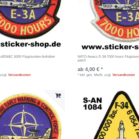
 AEW&C 6000 Flugstunden Aufnäher
NATO Awacs E-3A 7000 hours Flugstund
patch
ab 4,00 € *
zzgl.
Versandkosten
*
inkl. ges. MwSt.
zzgl.
Versandkosten