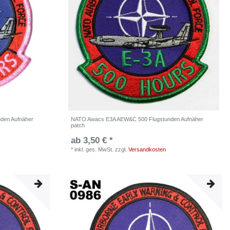
den Aufnäher
NATO Awacs E3A AEW&C 500 Flugstunden Aufnäher
patch
ab 3,50 € *
*
inkl. ges. MwSt.
zzgl.
Versandkosten