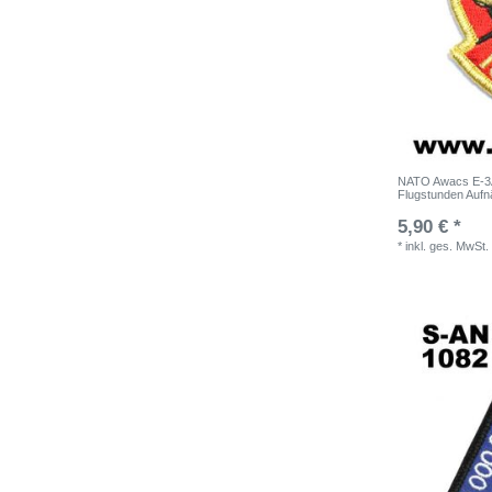
NATO Awacs E-3
Flugstunden Aufn
5,90 € *
*
inkl. ges. MwSt.