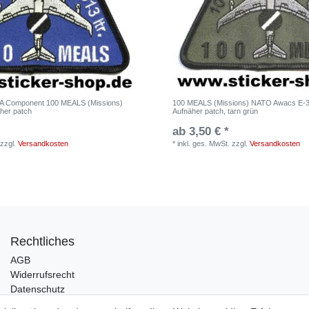
A Component 100 MEALS (Missions)
100 MEALS (Missions) NATO Awacs E-
her patch
Aufnäher patch, tarn grün
ab 3,50 € *
zzgl.
Versandkosten
*
inkl. ges. MwSt.
zzgl.
Versandkosten
Rechtliches
AGB
Widerrufsrecht
Datenschutz
Impressum