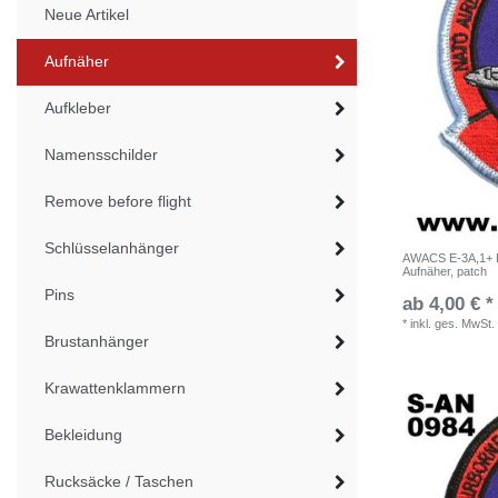
Neue Artikel
Aufnäher
Aufkleber
Namensschilder
Remove before flight
Schlüsselanhänger
AWACS E-3A,1+ H
Aufnäher, patch
Pins
ab 4,00 € *
*
inkl. ges. MwSt.
Brustanhänger
Krawattenklammern
Bekleidung
Rucksäcke / Taschen