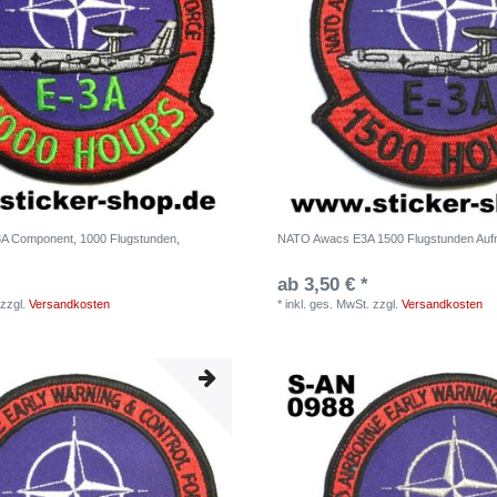
A Component, 1000 Flugstunden,
NATO Awacs E3A 1500 Flugstunden Auf
ab 3,50 € *
zzgl.
Versandkosten
*
inkl. ges. MwSt.
zzgl.
Versandkosten