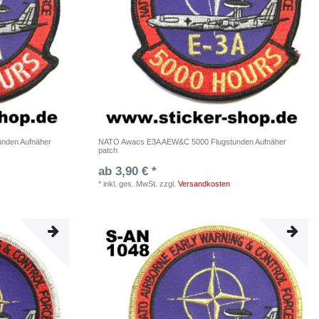
nden Aufnäher
NATO Awacs E3A AEW&C 5000 Flugstunden Aufnäher
patch
ab 3,90 € *
*
inkl. ges. MwSt.
zzgl.
Versandkosten