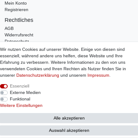
Mein Konto
Registrieren
Rechtliches
AGB
Widerrufsrecht
Datenschutz
Impressum
Wir nutzen Cookies auf unserer Website. Einige von diesen sind
essenziell, während andere uns helfen, diese Website und Ihre
Infos
Erfahrung zu verbessern. Weitere Informationen zu den von uns
Zahlung / Versand
verwendeten Cookies und Ihren Rechten als Nutzer finden Sie in
Individuelle Anfertigung
unserer
Daten­schutz­erklärung
und unserem
Impressum
.
Kontakt
Essenziell
Externe Medien
Bestellung widerrufen
Funktional
Weitere Einstellungen
© Copyright 2026 Sticker Shop Strerath
Alle akzeptieren
Auswahl akzeptieren