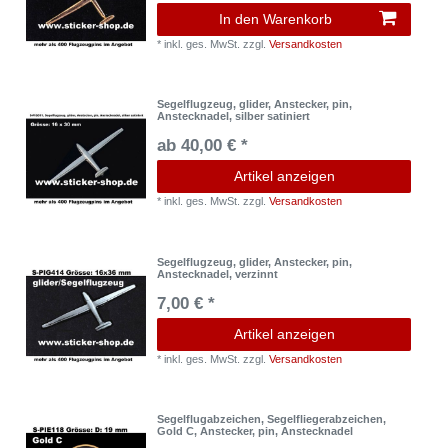
In den Warenkorb
*
inkl. ges. MwSt.
zzgl.
Versandkosten
Segelflugzeug, glider, Anstecker, pin,
Anstecknadel, silber satiniert
ab 40,00 € *
Artikel anzeigen
*
inkl. ges. MwSt.
zzgl.
Versandkosten
Segelflugzeug, glider, Anstecker, pin,
Anstecknadel, verzinnt
7,00 € *
Artikel anzeigen
*
inkl. ges. MwSt.
zzgl.
Versandkosten
Segelflugabzeichen, Segelfliegerabzeichen,
Gold C, Anstecker, pin, Anstecknadel