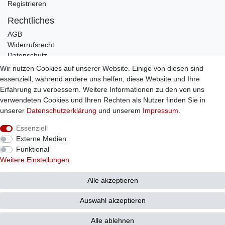
Registrieren
Rechtliches
AGB
Widerrufsrecht
Datenschutz
Impressum
Wir nutzen Cookies auf unserer Website. Einige von diesen sind
essenziell, während andere uns helfen, diese Website und Ihre
Infos
Erfahrung zu verbessern. Weitere Informationen zu den von uns
Zahlung / Versand
verwendeten Cookies und Ihren Rechten als Nutzer finden Sie in
Individuelle Anfertigung
unserer
Daten­schutz­erklärung
und unserem
Impressum
.
Kontakt
Essenziell
Externe Medien
Bestellung widerrufen
Funktional
Weitere Einstellungen
© Copyright 2026 Sticker Shop Strerath
Alle akzeptieren
Auswahl akzeptieren
Alle ablehnen