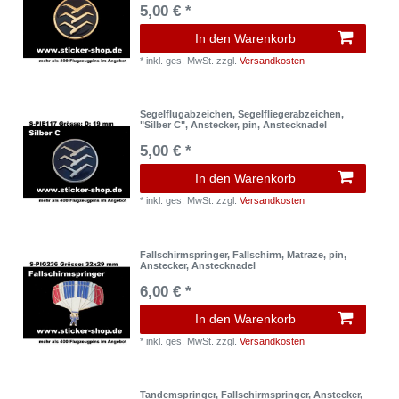
5,00 € *
In den Warenkorb
*
inkl. ges. MwSt.
zzgl.
Versandkosten
Segelflugabzeichen, Segelfliegerabzeichen,
"Silber C", Anstecker, pin, Anstecknadel
5,00 € *
In den Warenkorb
*
inkl. ges. MwSt.
zzgl.
Versandkosten
Fallschirmspringer, Fallschirm, Matraze, pin,
Anstecker, Anstecknadel
6,00 € *
In den Warenkorb
*
inkl. ges. MwSt.
zzgl.
Versandkosten
Tandemspringer, Fallschirmspringer, Anstecker,