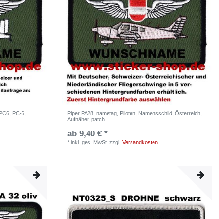
 PC6, PC-6,
Piper PA28, nametag, Piloten, Namensschild, Österreich,
Aufnäher, patch
ab 9,40 € *
*
inkl. ges. MwSt.
zzgl.
Versandkosten