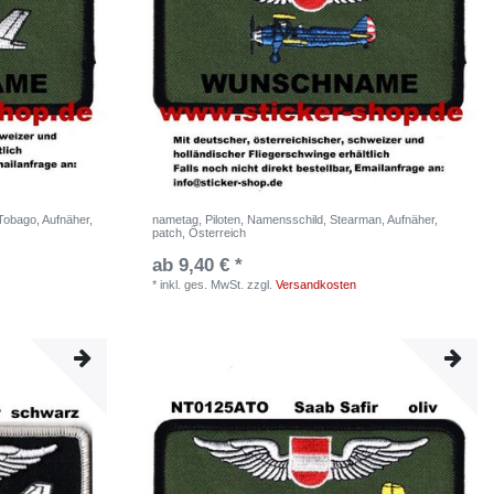
Tobago, Aufnäher,
nametag, Piloten, Namensschild, Stearman, Aufnäher,
patch, Österreich
ab 9,40 € *
*
inkl. ges. MwSt.
zzgl.
Versandkosten