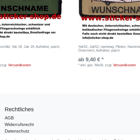
child, Yak 18, Jak 18, Aufnäher, patch,
Yak52, Jak52, nametag, Piloten, Namens
Österreich, Aufnäher, patch
ab 9,40 € *
zzgl.
Versandkosten
*
inkl. ges. MwSt.
zzgl.
Versandkosten
Rechtliches
AGB
Widerrufsrecht
Datenschutz
Impressum