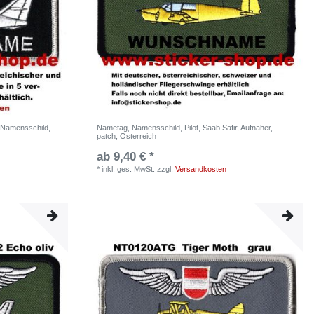
 Namensschild,
Nametag, Namensschild, Pilot, Saab Safir, Aufnäher,
patch, Österreich
ab 9,40 € *
*
inkl. ges. MwSt.
zzgl.
Versandkosten