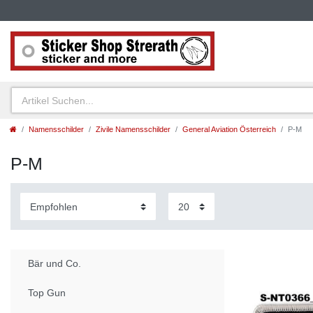
Namensschilder
Zivile Namensschilder
General Aviation Österreich
P-M
P-M
Bär und Co.
Top Gun