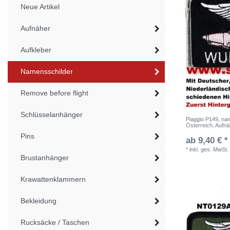
Neue Artikel
Aufnäher
Aufkleber
Namensschilder
Remove before flight
Schlüsselanhänger
Piaggio P149, nam
Österreich, Aufnä
Pins
ab 9,40 € *
*
inkl. ges. MwSt.
Brustanhänger
Krawattenklammern
Bekleidung
Rucksäcke / Taschen