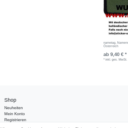
nametag, Namenss
Österreich
ab 9,40 € *
*
inkl. ges. MwSt.
Shop
Neuheiten
Mein Konto
Registrieren