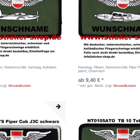
ten, Namensschild, nametag, Aufnäher,
Nametag, Piloten, Namensschild, Piper P
patch, Österreich
ab 9,40 € *
zzgl.
Versandkosten
*
inkl. ges. MwSt.
zzgl.
Versandkosten