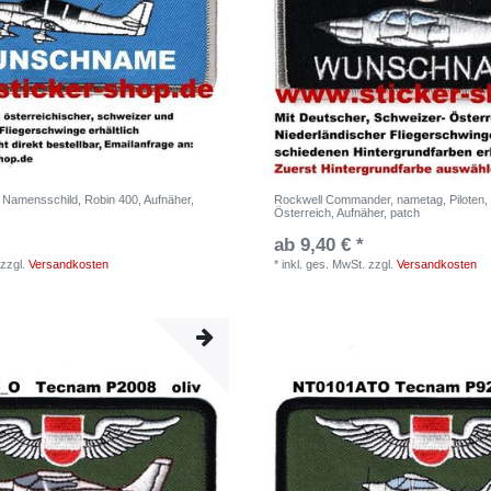
, Namensschild, Robin 400, Aufnäher,
Rockwell Commander, nametag, Piloten,
Österreich, Aufnäher, patch
ab 9,40 € *
zzgl.
Versandkosten
*
inkl. ges. MwSt.
zzgl.
Versandkosten