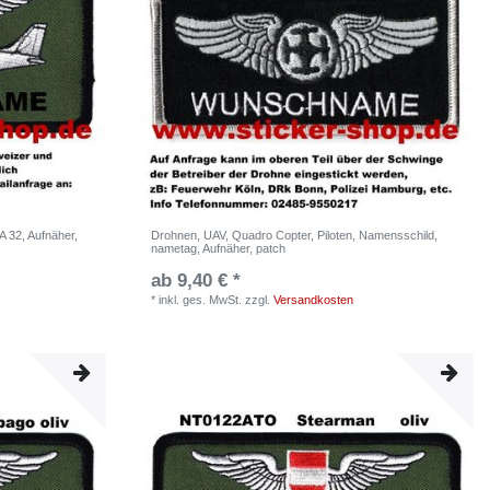
A 32, Aufnäher,
Drohnen, UAV, Quadro Copter, Piloten, Namensschild,
nametag, Aufnäher, patch
ab 9,40 € *
*
inkl. ges. MwSt.
zzgl.
Versandkosten