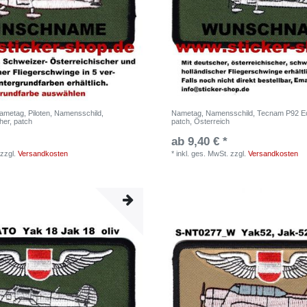
metag, Piloten, Namensschild,
Nametag, Namensschild, Tecnam P92 Ec
her, patch
patch, Österreich
ab 9,40 € *
zzgl.
Versandkosten
*
inkl. ges. MwSt.
zzgl.
Versandkosten