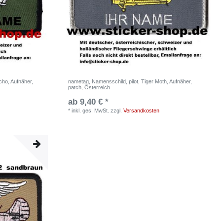
ho, Aufnäher,
nametag, Namensschild, pilot, Tiger Moth, Aufnäher,
patch, Österreich
ab 9,40 € *
*
inkl. ges. MwSt.
zzgl.
Versandkosten