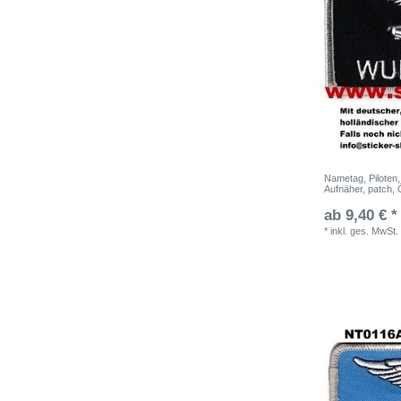
Nametag, Piloten
Aufnäher, patch, 
ab 9,40 € *
*
inkl. ges. MwSt.