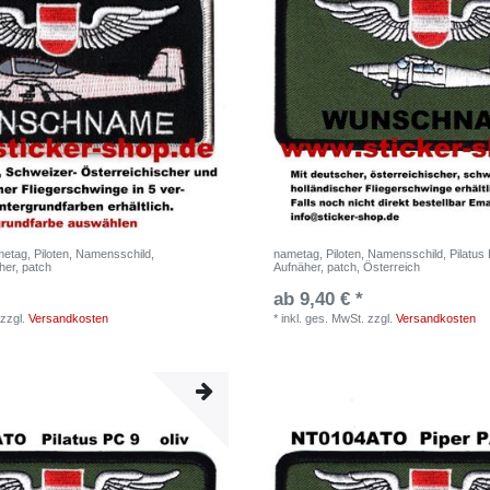
etag, Piloten, Namensschild,
nametag, Piloten, Namensschild, Pilatus
her, patch
Aufnäher, patch, Österreich
ab 9,40 € *
zzgl.
Versandkosten
*
inkl. ges. MwSt.
zzgl.
Versandkosten