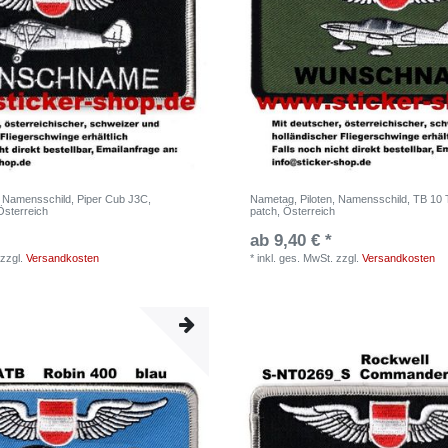
, Namensschild, Piper Cub J3C,
Nametag, Piloten, Namensschild, TB 10 
Österreich
patch, Österreich
ab 9,40 € *
zzgl.
Versandkosten
*
inkl. ges. MwSt.
zzgl.
Versandkosten