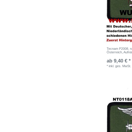
Tecnam P2008, na
Österreich, Aufnä
ab 9,40 € *
*
inkl. ges. MwSt.