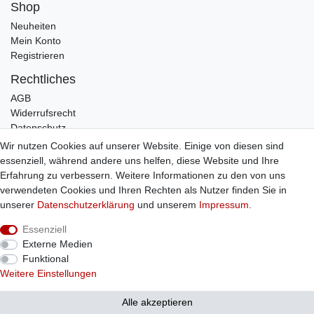
Shop
Neuheiten
Mein Konto
Registrieren
Rechtliches
AGB
Widerrufsrecht
Datenschutz
Impressum
Wir nutzen Cookies auf unserer Website. Einige von diesen sind
essenziell, während andere uns helfen, diese Website und Ihre
Infos
Erfahrung zu verbessern. Weitere Informationen zu den von uns
Zahlung / Versand
verwendeten Cookies und Ihren Rechten als Nutzer finden Sie in
Individuelle Anfertigung
unserer
Daten­schutz­erklärung
und unserem
Impressum
.
Kontakt
Essenziell
Externe Medien
Bestellung widerrufen
Funktional
Weitere Einstellungen
Alle akzeptieren
© Copyright 2026 Sticker Shop Strerath