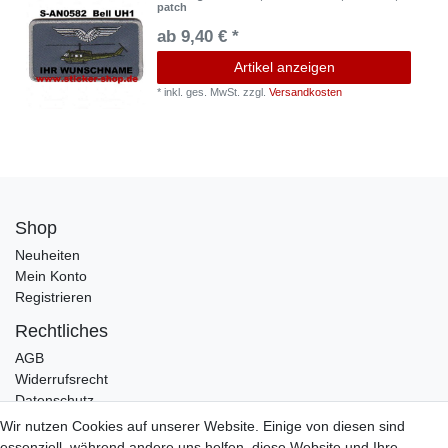
patch
ab 9,40 € *
Artikel anzeigen
*
inkl. ges. MwSt.
zzgl.
Versandkosten
Shop
Neuheiten
Mein Konto
Registrieren
Rechtliches
AGB
Widerrufsrecht
Datenschutz
Impressum
Wir nutzen Cookies auf unserer Website. Einige von diesen sind
essenziell, während andere uns helfen, diese Website und Ihre