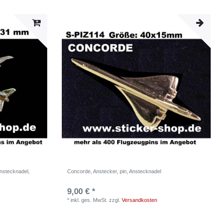
Anstecknadel,
Concorde, Anstecker, pin, Anstecknadel
9,00 € *
*
inkl. ges. MwSt.
zzgl.
Versandkosten