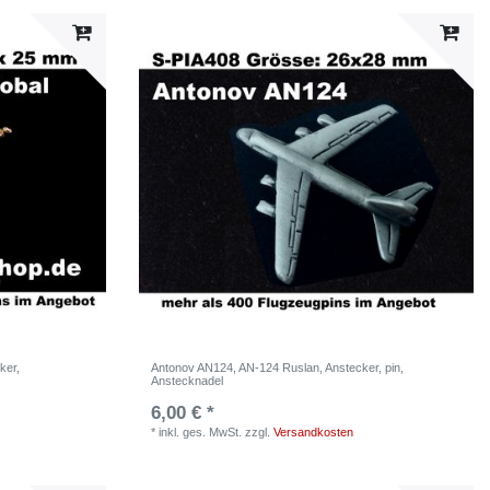
ker,
Antonov AN124, AN-124 Ruslan, Anstecker, pin,
Anstecknadel
6,00 € *
*
inkl. ges. MwSt.
zzgl.
Versandkosten