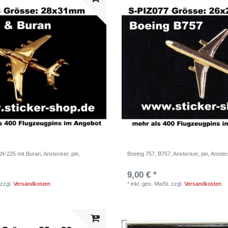
N-225 mit Buran, Anstecker, pin,
Boeing 757, B757, Anstecker, pin, Anste
9,00 € *
zzgl.
Versandkosten
*
inkl. ges. MwSt.
zzgl.
Versandkosten