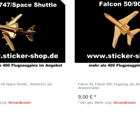
mit Space Shuttle, , Anstecker, pin,
Falcon 50, Falcon 900, Flugzeug, pin, An
Anstecknadel
9,00 € *
zzgl.
Versandkosten
*
inkl. ges. MwSt.
zzgl.
Versandkosten