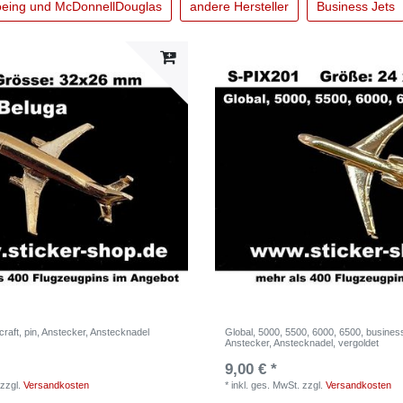
eing und McDonnellDouglas
andere Hersteller
Business Jets
craft, pin, Anstecker, Anstecknadel
Global, 5000, 5500, 6000, 6500, business 
Anstecker, Anstecknadel, vergoldet
9,00 € *
zzgl.
Versandkosten
*
inkl. ges. MwSt.
zzgl.
Versandkosten