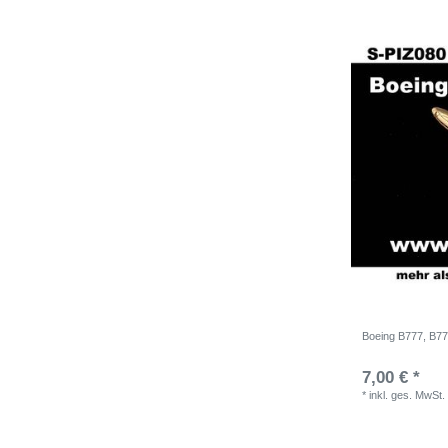
Boeing B777, B777
7,00 € *
*
inkl. ges. MwSt.