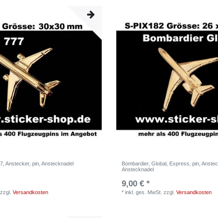
, Anstecker, pin, Anstecknadel
Bombardier, Global, Express, pin, Anstec
Anstecknadel
9,00 € *
zzgl.
Versandkosten
*
inkl. ges. MwSt.
zzgl.
Versandkosten