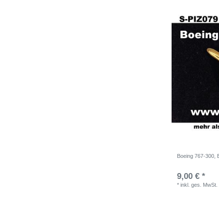
Boeing 767-300, B
9,00 € *
*
inkl. ges. MwSt.