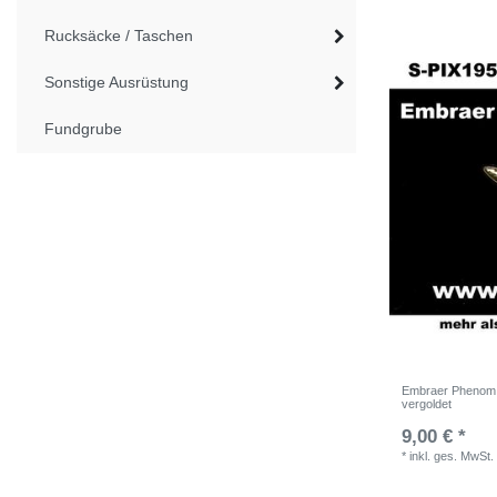
Rucksäcke / Taschen
Sonstige Ausrüstung
Fundgrube
Embraer Phenom, a
vergoldet
9,00 € *
*
inkl. ges. MwSt.