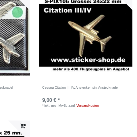
tecknadel
Cessna Citation III, IV, Anstecker, pin, Anstecknadel
9,00 € *
*
inkl. ges. MwSt.
zzgl.
Versandkosten