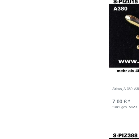
Airbus, A-380, A3
7,00 € *
*
inkl. ges. MwSt.