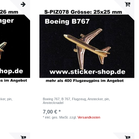
ker, pin,
Boeing 767, B 767, Flugzeug, Anstecker, pin,
Anstecknadel
7,00 € *
*
inkl. ges. MwSt.
zzgl.
Versandkosten