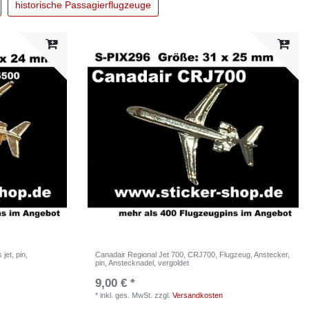
historische Passagierflugzeuge
jet, pin,
Canadair Regional Jet 700, CRJ700, Flugzeug, Anstecker,
pin, Anstecknadel, vergoldet
9,00 € *
*
inkl. ges. MwSt.
zzgl.
Versandkosten