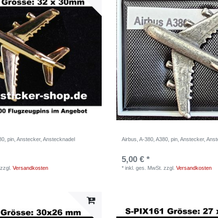
80, pin, Anstecker, Anstecknadel
Airbus, A-380, A380, pin, Anstecker, Ans
5,00 € *
zzgl.
Versandkosten
*
inkl. ges. MwSt.
zzgl.
Versandkosten