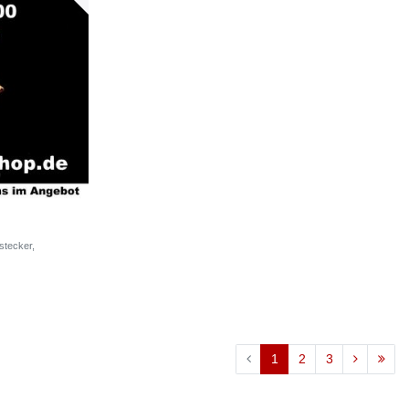
stecker,
1
2
3