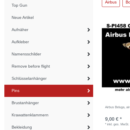
Airbus
Bo
Top Gun
Neue Artikel
Aufnäher
Aufkleber
Namensschilder
Remove before flight
Schlüsselanhänger
Pins
Brustanhänger
Airbus Beluga, air
Krawattenklammern
9,00 € *
*
inkl. ges. MwSt.
Bekleidung