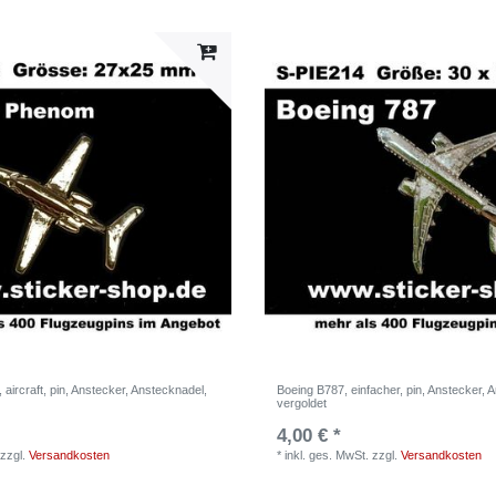
ircraft, pin, Anstecker, Anstecknadel,
Boeing B787, einfacher, pin, Anstecker, 
vergoldet
4,00 € *
zzgl.
Versandkosten
*
inkl. ges. MwSt.
zzgl.
Versandkosten