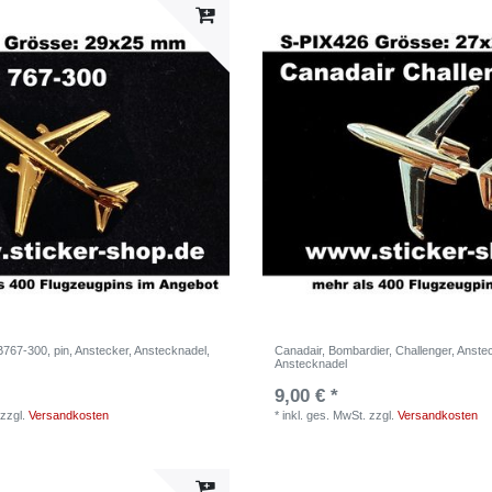
767-300, pin, Anstecker, Anstecknadel,
Canadair, Bombardier, Challenger, Anstec
Anstecknadel
9,00 € *
zzgl.
Versandkosten
*
inkl. ges. MwSt.
zzgl.
Versandkosten