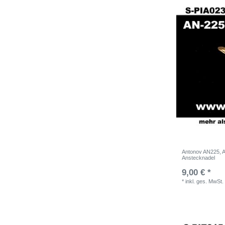
Antonov AN225, A
Anstecknadel
9,00 € *
*
inkl. ges. MwSt.