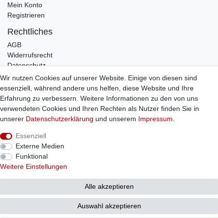
Mein Konto
Registrieren
Rechtliches
AGB
Widerrufsrecht
Datenschutz
Impressum
Wir nutzen Cookies auf unserer Website. Einige von diesen sind
essenziell, während andere uns helfen, diese Website und Ihre
Infos
Erfahrung zu verbessern. Weitere Informationen zu den von uns
Zahlung / Versand
verwendeten Cookies und Ihren Rechten als Nutzer finden Sie in
Individuelle Anfertigung
unserer
Daten­schutz­erklärung
und unserem
Impressum
.
Kontakt
Essenziell
Externe Medien
Bestellung widerrufen
Funktional
Weitere Einstellungen
© Copyright 2026 Sticker Shop Strerath
Alle akzeptieren
Auswahl akzeptieren