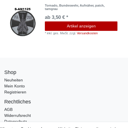
Tornado, Bundeswehr, Aufnäher, patch,
tarngrau
ab 3,50 € *
Artikel anzeigen
*
inkl. ges. MwSt.
zzgl.
Versandkosten
Shop
Neuheiten
Mein Konto
Registrieren
Rechtliches
AGB
Widerrufsrecht
Datenschutz
Impressum