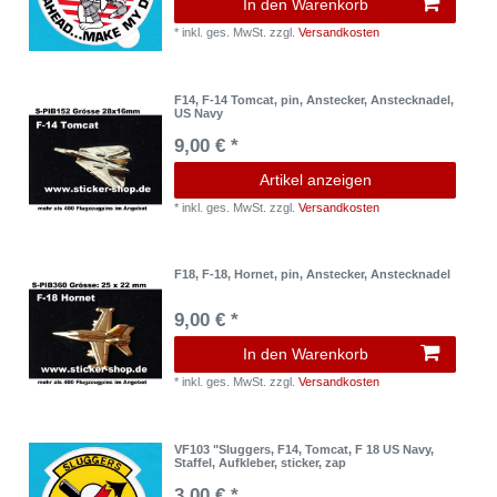
In den Warenkorb
*
inkl. ges. MwSt.
zzgl.
Versandkosten
F14, F-14 Tomcat, pin, Anstecker, Anstecknadel,
US Navy
9,00 € *
Artikel anzeigen
*
inkl. ges. MwSt.
zzgl.
Versandkosten
F18, F-18, Hornet, pin, Anstecker, Anstecknadel
9,00 € *
In den Warenkorb
*
inkl. ges. MwSt.
zzgl.
Versandkosten
VF103 "Sluggers, F14, Tomcat, F 18 US Navy,
Staffel, Aufkleber, sticker, zap
3,00 € *