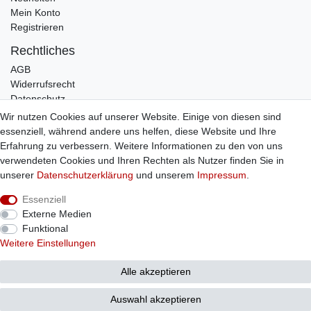
Mein Konto
Registrieren
Rechtliches
AGB
Widerrufsrecht
Datenschutz
Impressum
Wir nutzen Cookies auf unserer Website. Einige von diesen sind
essenziell, während andere uns helfen, diese Website und Ihre
Infos
Erfahrung zu verbessern. Weitere Informationen zu den von uns
Zahlung / Versand
verwendeten Cookies und Ihren Rechten als Nutzer finden Sie in
Individuelle Anfertigung
unserer
Daten­schutz­erklärung
und unserem
Impressum
.
Kontakt
Essenziell
Externe Medien
Bestellung widerrufen
Funktional
Weitere Einstellungen
Alle akzeptieren
© Copyright 2026 Sticker Shop Strerath
Auswahl akzeptieren