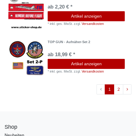
ab 2,20 € *
Artikel anzeigen
*
inkl. ges. MwSt.
zzgl.
Versandkosten
TOP GUN - Aufnäher-Set 2
ab 18,99 € *
Artikel anzeigen
*
inkl. ges. MwSt.
zzgl.
Versandkosten
1
2
Shop
Neuheiten