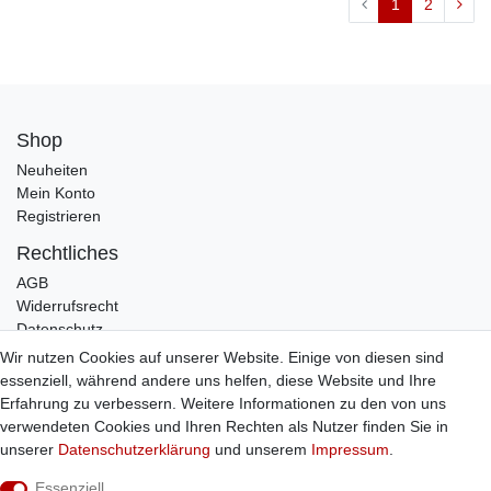
1
2
Shop
Neuheiten
Mein Konto
Registrieren
Rechtliches
AGB
Widerrufsrecht
Datenschutz
Impressum
Wir nutzen Cookies auf unserer Website. Einige von diesen sind
essenziell, während andere uns helfen, diese Website und Ihre
Infos
Erfahrung zu verbessern. Weitere Informationen zu den von uns
Zahlung / Versand
verwendeten Cookies und Ihren Rechten als Nutzer finden Sie in
Individuelle Anfertigung
unserer
Daten­schutz­erklärung
und unserem
Impressum
.
Kontakt
Essenziell