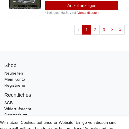
Artikel anzeigen
*
inkl. ges. MwSt.
zzgl.
Versandkosten
1
2
3
Shop
Neuheiten
Mein Konto
Registrieren
Rechtliches
AGB
Widerrufsrecht
Datenschutz
Impressum
Wir nutzen Cookies auf unserer Website. Einige von diesen sind
essenziell, während andere uns helfen, diese Website und Ihre