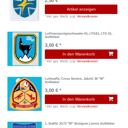
2,50 € *
Artikel anzeigen
*
inkl. ges. MwSt.
zzgl.
Versandkosten
Lufttransportgeschwader 61, LTG61, LTG 61,
Aufkleber
3,00 € *
In den Warenkorb
*
inkl. ges. MwSt.
zzgl.
Versandkosten
Luftwaffe, Cross Service, JaboG 36 "W"
Aufkleber
3,00 € *
In den Warenkorb
*
inkl. ges. MwSt.
zzgl.
Versandkosten
1. Staffel JG72 "W" Vestigum Leonis Aufkleber