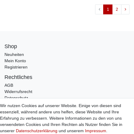
1
2
Shop
Neuheiten
Mein Konto
Registrieren
Rechtliches
AGB
Widerrufsrecht
Datenschutz
Impressum
Wir nutzen Cookies auf unserer Website. Einige von diesen sind
essenziell, während andere uns helfen, diese Website und Ihre
Infos
Erfahrung zu verbessern. Weitere Informationen zu den von uns
Zahlung / Versand
verwendeten Cookies und Ihren Rechten als Nutzer finden Sie in
Individuelle Anfertigung
unserer
Daten­schutz­erklärung
und unserem
Impressum
.