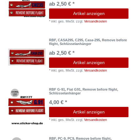
ab 2,50 € *
Artikel anzeigen
*
inkl. ges. MwSt.
zzgl.
Versandkosten
RBF, CASA295, C295, Casa-295, Remove before
flight, Schlüsselanhänger
ab 2,50 € *
Artikel anzeigen
*
inkl. ges. MwSt.
zzgl.
Versandkosten
RBF G-91, Fiat G91, Remove before flight,
Schlüsselanhänger
4,00 € *
Artikel anzeigen
*
inkl. ges. MwSt.
zzgl.
Versandkosten
RBF, PC-9, PC9, Remove before flight,