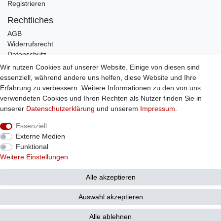
Registrieren
Rechtliches
AGB
Widerrufsrecht
Datenschutz
Impressum
Wir nutzen Cookies auf unserer Website. Einige von diesen sind
essenziell, während andere uns helfen, diese Website und Ihre
Infos
Erfahrung zu verbessern. Weitere Informationen zu den von uns
Zahlung / Versand
verwendeten Cookies und Ihren Rechten als Nutzer finden Sie in
Individuelle Anfertigung
unserer
Daten­schutz­erklärung
und unserem
Impressum
.
Kontakt
Essenziell
Externe Medien
Bestellung widerrufen
Funktional
Weitere Einstellungen
© Copyright 2026 Sticker Shop Strerath
Alle akzeptieren
Auswahl akzeptieren
Alle ablehnen