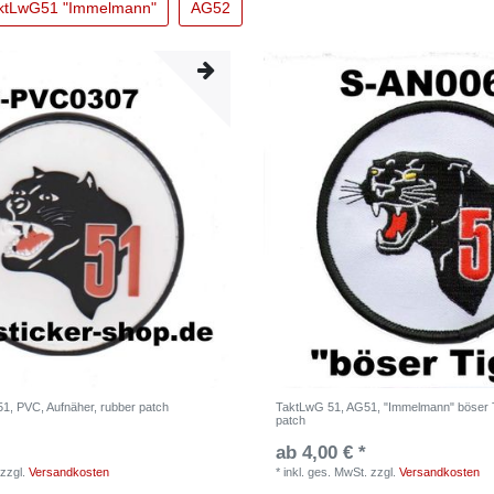
ktLwG51 "Immelmann"
AG52
1, PVC, Aufnäher, rubber patch
TaktLwG 51, AG51, "Immelmann" böser T
patch
ab 4,00 € *
zzgl.
Versandkosten
*
inkl. ges. MwSt.
zzgl.
Versandkosten