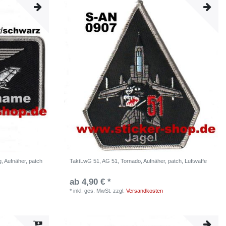
, Aufnäher, patch
TaktLwG 51, AG 51, Tornado, Aufnäher, patch, Luftwaffe
ab 4,90 € *
*
inkl. ges. MwSt.
zzgl.
Versandkosten