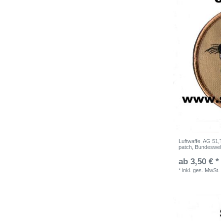
Luftwaffe, AG 51
patch, Bundeswe
ab 3,50 € *
*
inkl. ges. MwSt.