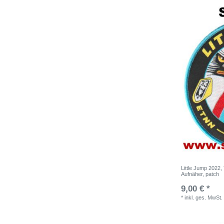
Little Jump 2022
Aufnäher, patch
9,00 € *
*
inkl. ges. MwSt.