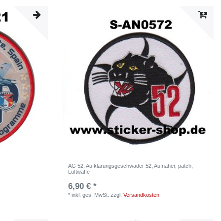
AG 52, Aufklärungsgeschwader 52, Aufnäher, patch,
Luftwaffe
6,90 € *
*
inkl. ges. MwSt.
zzgl.
Versandkosten