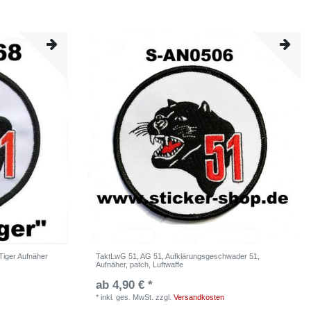
iger Aufnäher
TaktLwG 51, AG 51, Aufklärungsgeschwader 51,
Aufnäher, patch, Luftwaffe
ab 4,90 € *
*
inkl. ges. MwSt.
zzgl.
Versandkosten