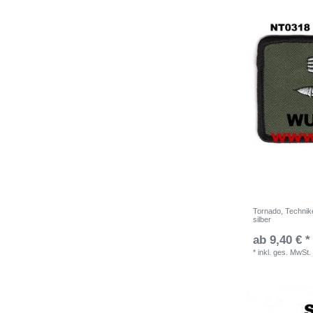
Tornado, Technike
silber
ab 9,40 € *
*
inkl. ges. MwSt.