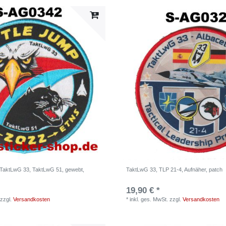
, TaktLwG 33, TaktLwG 51, gewebt,
TaktLwG 33, TLP 21-4, Aufnäher, patch
19,90 € *
zzgl.
Versandkosten
*
inkl. ges. MwSt.
zzgl.
Versandkosten