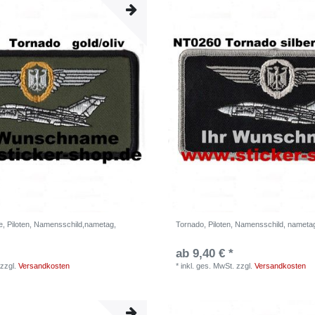
e, Piloten, Namensschild,nametag,
Tornado, Piloten, Namensschild, nametag
ab 9,40 € *
zzgl.
Versandkosten
*
inkl. ges. MwSt.
zzgl.
Versandkosten