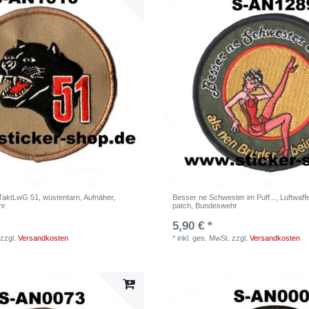
,TaktLwG 51, wüstentarn, Aufnäher,
Besser ne Schwester im Puff..., Luftwaff
hr
patch, Bundeswehr
5,90 € *
zzgl.
Versandkosten
*
inkl. ges. MwSt.
zzgl.
Versandkosten