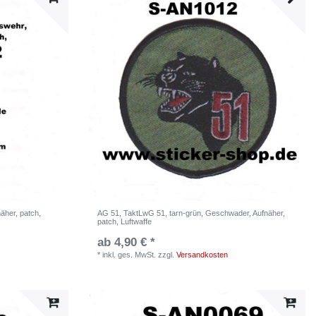
äher, patch,
AG 51, TaktLwG 51, tarn-grün, Geschwader, Aufnäher,
patch, Luftwaffe
ab 4,90 € *
*
inkl. ges. MwSt.
zzgl.
Versandkosten