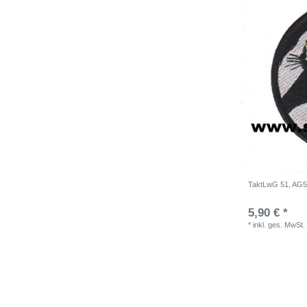
TaktLwG 51, AG51
5,90 € *
*
inkl. ges. MwSt.