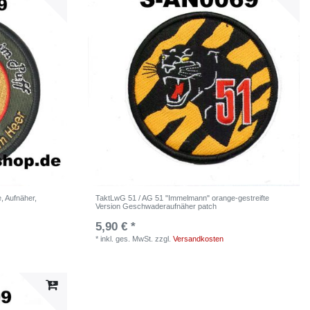
e, Aufnäher,
TaktLwG 51 / AG 51 "Immelmann" orange-gestreifte
Version Geschwaderaufnäher patch
5,90 € *
*
inkl. ges. MwSt.
zzgl.
Versandkosten