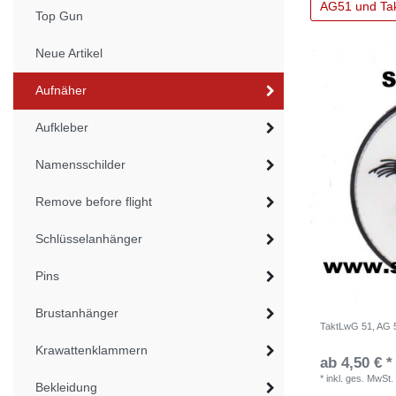
AG51 und Ta
Top Gun
Neue Artikel
Aufnäher
Aufkleber
Namensschilder
Remove before flight
Schlüsselanhänger
Pins
Brustanhänger
TaktLwG 51, AG 5
Krawattenklammern
ab 4,50 € *
*
inkl. ges. MwSt.
Bekleidung