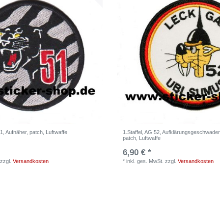
, Aufnäher, patch, Luftwaffe
1.Staffel, AG 52, Aufklärungsgeschwader
patch, Luftwaffe
6,90 € *
zzgl.
Versandkosten
*
inkl. ges. MwSt.
zzgl.
Versandkosten