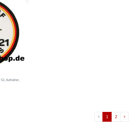
 52, Aufnäher,
1
2