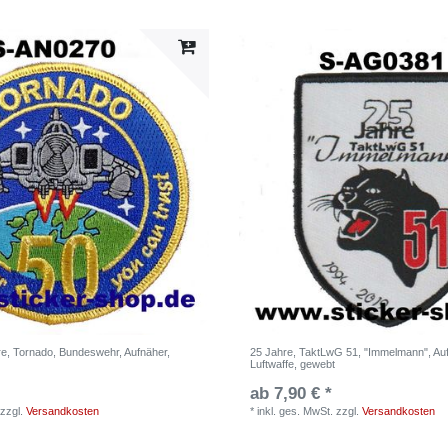
re, Tornado, Bundeswehr, Aufnäher,
25 Jahre, TaktLwG 51, "Immelmann", Auf
Luftwaffe, gewebt
ab 7,90 € *
zzgl.
Versandkosten
*
inkl. ges. MwSt.
zzgl.
Versandkosten