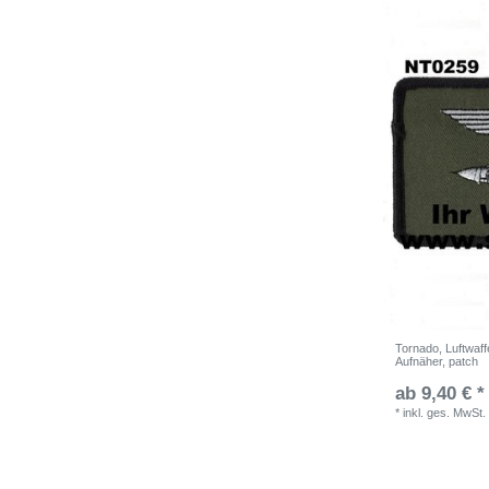
Tornado, Luftwaff
Aufnäher, patch
ab 9,40 € *
*
inkl. ges. MwSt.