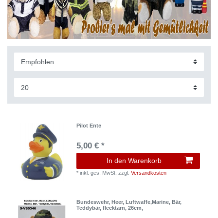
Pilot Ente
5,00 € *
In den Warenkorb
*
inkl. ges. MwSt.
zzgl.
Versandkosten
Bundeswehr, Heer, Luftwaffe,Marine, Bär,
Teddybär, flecktarn, 26cm,