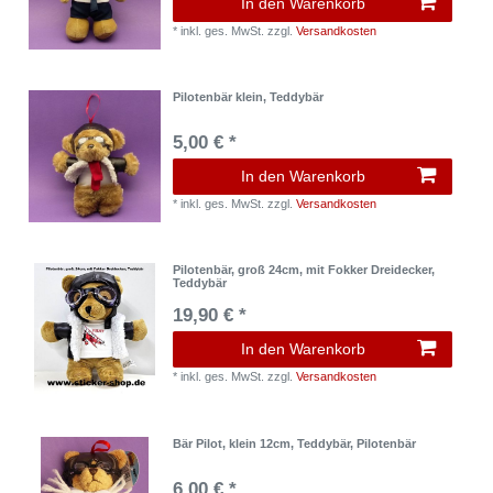
In den Warenkorb
*
inkl. ges. MwSt.
zzgl.
Versandkosten
Pilotenbär klein, Teddybär
5,00 € *
In den Warenkorb
*
inkl. ges. MwSt.
zzgl.
Versandkosten
Pilotenbär, groß 24cm, mit Fokker Dreidecker,
Teddybär
19,90 € *
In den Warenkorb
*
inkl. ges. MwSt.
zzgl.
Versandkosten
Bär Pilot, klein 12cm, Teddybär, Pilotenbär
6,00 € *