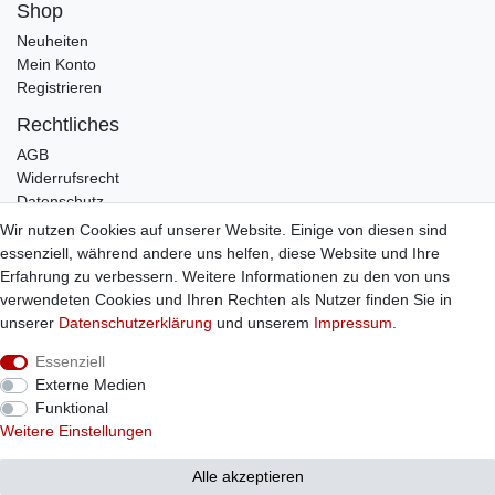
Shop
Neuheiten
Mein Konto
Registrieren
Rechtliches
AGB
Widerrufsrecht
Datenschutz
Impressum
Wir nutzen Cookies auf unserer Website. Einige von diesen sind
essenziell, während andere uns helfen, diese Website und Ihre
Infos
Erfahrung zu verbessern. Weitere Informationen zu den von uns
Zahlung / Versand
verwendeten Cookies und Ihren Rechten als Nutzer finden Sie in
Individuelle Anfertigung
unserer
Daten­schutz­erklärung
und unserem
Impressum
.
Kontakt
Essenziell
Externe Medien
Bestellung widerrufen
Funktional
Weitere Einstellungen
Alle akzeptieren
© Copyright 2026 Sticker Shop Strerath