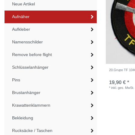
Neue Artikel
Aufnäher
Aufkleber
Namensschilder
Remove before flight
Schlüsselanhänger
20.Grupo TF 104G-
Pins
19,90 € *
*
inkl. ges. MwSt.
Brustanhänger
Krawattenklammern
Bekleidung
Rucksäcke / Taschen