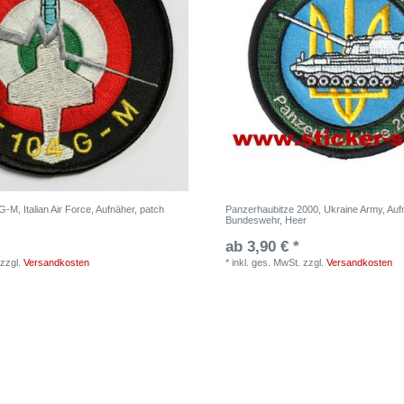
M, Italian Air Force, Aufnäher, patch
Panzerhaubitze 2000, Ukraine Army, Aufn
Bundeswehr, Heer
ab 3,90 € *
zzgl.
Versandkosten
*
inkl. ges. MwSt.
zzgl.
Versandkosten