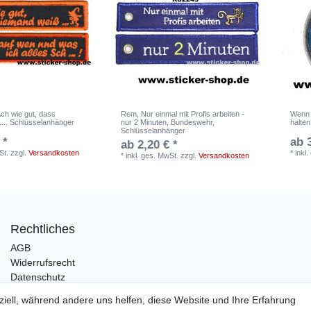
ch wie gut, dass
Rem, Nur einmal mit Profis arbeiten -
Wenn 
.... Schlüsselanhänger
nur 2 Minuten, Bundeswehr,
halten
Schlüsselanhänger
 *
ab 
ab 2,20 € *
St.
zzgl.
Versandkosten
*
inkl
*
inkl. ges. MwSt.
zzgl.
Versandkosten
Rechtliches
AGB
Widerrufsrecht
Datenschutz
Impressum
ziell, während andere uns helfen, diese Website und Ihre Erfahrung