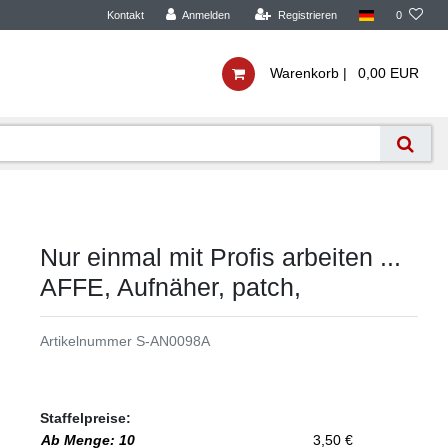
Kontakt
Anmelden
Registrieren
0
Warenkorb |
0,00 EUR
Nur einmal mit Profis arbeiten ...
AFFE, Aufnäher, patch,
Artikelnummer
S-AN0098A
Staffelpreise:
Ab Menge: 10
3,50 €