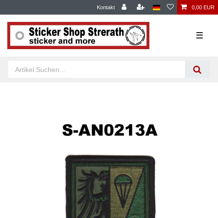
Kontakt
0,00 EUR
☰