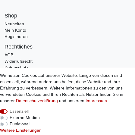
Shop
Neuheiten
Mein Konto
Registrieren
Rechtliches
AGB
Widerrufsrecht
Datenschutz
Impressum
Wir nutzen Cookies auf unserer Website. Einige von diesen sind
essenziell, während andere uns helfen, diese Website und Ihre
Infos
Erfahrung zu verbessern. Weitere Informationen zu den von uns
Zahlung / Versand
verwendeten Cookies und Ihren Rechten als Nutzer finden Sie in
Individuelle Anfertigung
unserer
Daten­schutz­erklärung
und unserem
Impressum
.
Kontakt
Essenziell
Externe Medien
Bestellung widerrufen
Funktional
Weitere Einstellungen