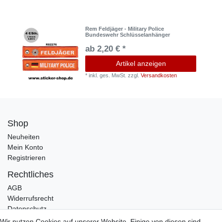
Rem Feldjäger - Military Police
Bundeswehr Schlüsselanhänger
ab 2,20 € *
Artikel anzeigen
*
inkl. ges. MwSt.
zzgl.
Versandkosten
Shop
Neuheiten
Mein Konto
Registrieren
Rechtliches
AGB
Widerrufsrecht
Datenschutz
Impressum
Wir nutzen Cookies auf unserer Website. Einige von diesen sind