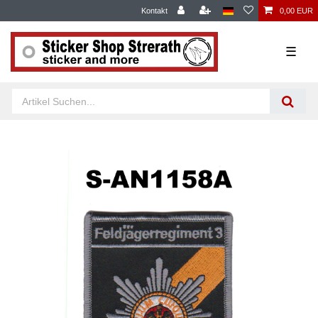
Kontakt
0,00 EUR
☰