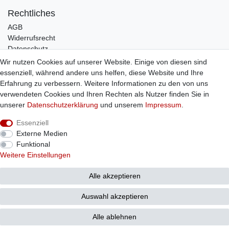
Rechtliches
AGB
Widerrufsrecht
Datenschutz
Impressum
Wir nutzen Cookies auf unserer Website. Einige von diesen sind
essenziell, während andere uns helfen, diese Website und Ihre
Infos
Erfahrung zu verbessern. Weitere Informationen zu den von uns
Zahlung / Versand
verwendeten Cookies und Ihren Rechten als Nutzer finden Sie in
Individuelle Anfertigung
unserer
Daten­schutz­erklärung
und unserem
Impressum
.
Kontakt
Essenziell
Externe Medien
Bestellung widerrufen
Funktional
Weitere Einstellungen
Alle akzeptieren
© Copyright 2026 Sticker Shop Strerath
Auswahl akzeptieren
Alle ablehnen