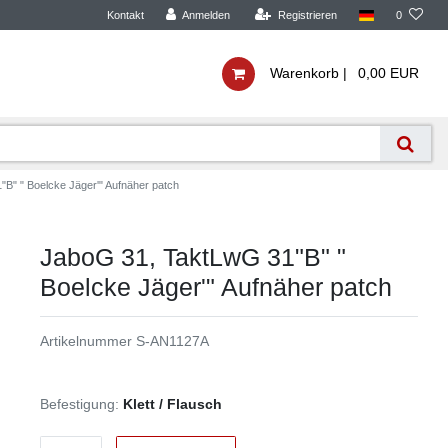
Kontakt
Anmelden
Registrieren
0
Warenkorb |
0,00 EUR
B" " Boelcke Jäger'" Aufnäher patch
JaboG 31, TaktLwG 31"B" "
Boelcke Jäger'" Aufnäher patch
Artikelnummer
S-AN1127A
Befestigung:
Klett / Flausch