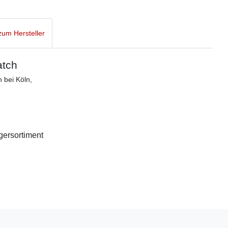
um Hersteller
atch
 bei Köln,
agersortiment