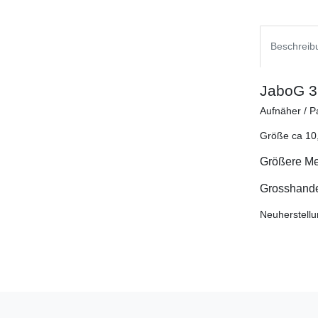
Beschreib
JaboG 31
Aufnäher / P
Größe ca 10
Größere Men
Grosshandel
Neuherstellu