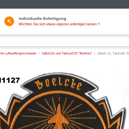
individuelle Anfertigung
Möchten Sie sich etwas eigenes anfertigen lassen ?
he Luftwaffengeschwader
JaBoG31 und TaktLwG31 "Boelcke"
JaboG 31, TaktLwG 31"