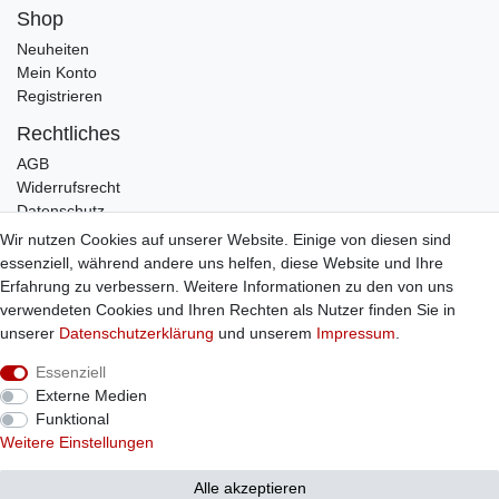
Shop
Neuheiten
Mein Konto
Registrieren
Rechtliches
AGB
Widerrufsrecht
Datenschutz
Impressum
Wir nutzen Cookies auf unserer Website. Einige von diesen sind
essenziell, während andere uns helfen, diese Website und Ihre
Infos
Erfahrung zu verbessern. Weitere Informationen zu den von uns
Zahlung / Versand
verwendeten Cookies und Ihren Rechten als Nutzer finden Sie in
Individuelle Anfertigung
unserer
Daten­schutz­erklärung
und unserem
Impressum
.
Kontakt
Essenziell
Externe Medien
Bestellung widerrufen
Funktional
Weitere Einstellungen
Alle akzeptieren
© Copyright 2026 Sticker Shop Strerath