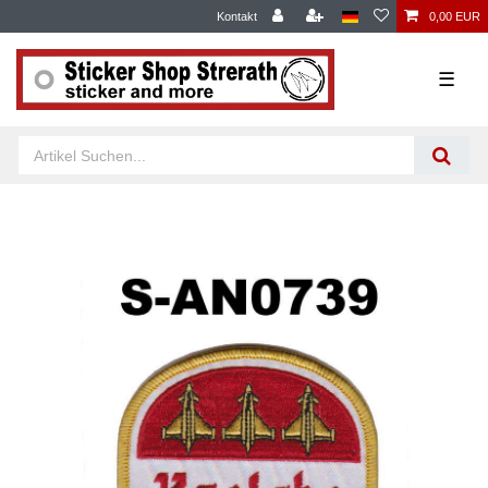
Kontakt
0,00 EUR
☰