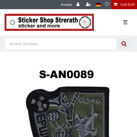
Kontakt
0,00 EUR
☰