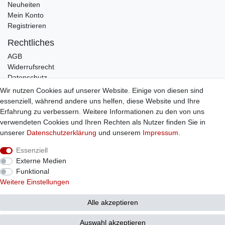
Neuheiten
Mein Konto
Registrieren
Rechtliches
AGB
Widerrufsrecht
Datenschutz
Impressum
Wir nutzen Cookies auf unserer Website. Einige von diesen sind
essenziell, während andere uns helfen, diese Website und Ihre
Infos
Erfahrung zu verbessern. Weitere Informationen zu den von uns
Zahlung / Versand
verwendeten Cookies und Ihren Rechten als Nutzer finden Sie in
Individuelle Anfertigung
unserer
Daten­schutz­erklärung
und unserem
Impressum
.
Kontakt
Essenziell
Externe Medien
Bestellung widerrufen
Funktional
Weitere Einstellungen
© Copyright 2026 Sticker Shop Strerath
Alle akzeptieren
Auswahl akzeptieren