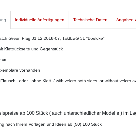
ung
Individuelle Anfertigungen
Technische Daten
Angaben z
atch Green Flag 31.12.2018-07, TaktLwG 31 "Boelcke"
t Klettrückseite und Gegenstück
0 cm
Exemplare vorhanden
d Flausch oder ohne Klett / with velcro both sides or without velcro av
spreise ab 100 Stück ( auch unterschiedlicher Modelle ) im L
ung nach Ihrem Vorlagen und Ideen ab (50) 100 Stück