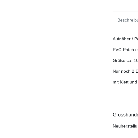
Beschreib
Aufnäher / P
PVC-Patch mi
Größe ca. 1
Nur noch 2 
mit Klett un
Grosshandel
Neuherstell