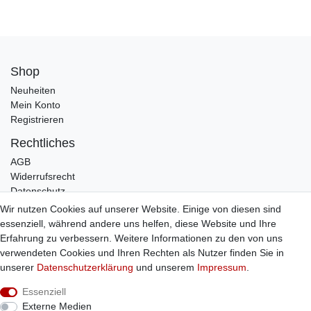
Shop
Neuheiten
Mein Konto
Registrieren
Rechtliches
AGB
Widerrufsrecht
Datenschutz
Impressum
Wir nutzen Cookies auf unserer Website. Einige von diesen sind
essenziell, während andere uns helfen, diese Website und Ihre
Infos
Erfahrung zu verbessern. Weitere Informationen zu den von uns
Zahlung / Versand
verwendeten Cookies und Ihren Rechten als Nutzer finden Sie in
Individuelle Anfertigung
unserer
Daten­schutz­erklärung
und unserem
Impressum
.
Kontakt
Essenziell
Externe Medien