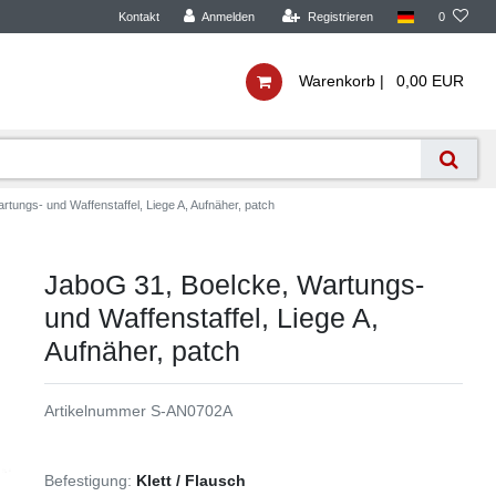
Kontakt
Anmelden
Registrieren
0
Warenkorb |
0,00 EUR
tungs- und Waffenstaffel, Liege A, Aufnäher, patch
JaboG 31, Boelcke, Wartungs-
und Waffenstaffel, Liege A,
Aufnäher, patch
Artikelnummer
S-AN0702A
Befestigung:
Klett / Flausch