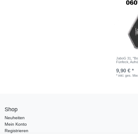
JaboG 31, "Boe
Fünfeck, Aufnä
9,90 € *
*
inkl. ges. Mw
Shop
Neuheiten
Mein Konto
Registrieren