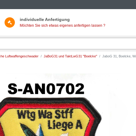
individuelle Anfertigung
Möchten Sie sich etwas eigenes anfertigen lassen ?
he Luftwaffengeschwader
JaBoG31 und TaktLwG31 "Boelcke"
JaboG 31, Boelcke, War