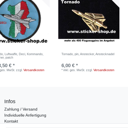
do, Luftwaffe, Deci, Kommando,
Tornado, pin, Anstecker, Anstecknadel
her, patch
3,50 € *
6,00 € *
. ges. MwSt.
zzgl.
Versandkosten
*
inkl. ges. MwSt.
zzgl.
Versandkosten
Infos
Zahlung / Versand
Individuelle Anfertigung
Kontakt