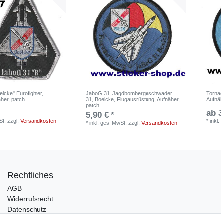
lcke" Eurofighter,
JaboG 31, Jagdbombergeschwader
Torna
her, patch
31, Boelcke, Flugausrüstung, Aufnäher,
Aufnä
patch
ab 
5,90 € *
St.
zzgl.
Versandkosten
*
inkl
*
inkl. ges. MwSt.
zzgl.
Versandkosten
Rechtliches
AGB
Widerrufsrecht
Datenschutz
Impressum