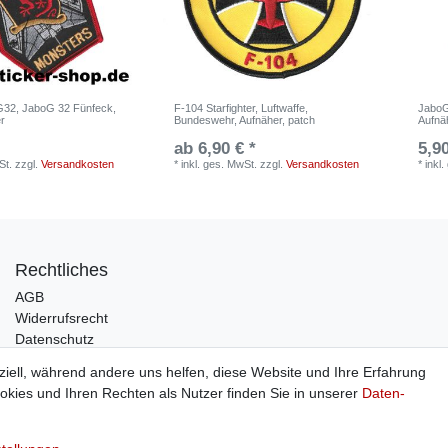
oG32, JaboG 32 Fünfeck,
F-104 Starfighter, Luftwaffe,
JaboG
er
Bundeswehr, Aufnäher, patch
Aufnä
ab 6,90 € *
5,90
St.
zzgl.
Versandkosten
*
inkl. ges. MwSt.
zzgl.
Versandkosten
*
inkl
Rechtliches
AGB
Widerrufsrecht
Datenschutz
Impressum
ziell, während andere uns helfen, diese Website und Ihre Erfahrung
kies und Ihren Rechten als Nutzer finden Sie in unserer
Daten­