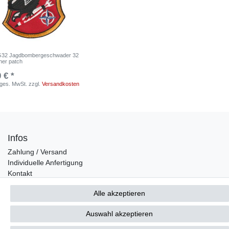
32 Jagdbombergeschwader 32
her patch
 € *
. ges. MwSt.
zzgl.
Versandkosten
Infos
Zahlung / Versand
Individuelle Anfertigung
Kontakt
Alle akzeptieren
Bestellung widerrufen
Auswahl akzeptieren