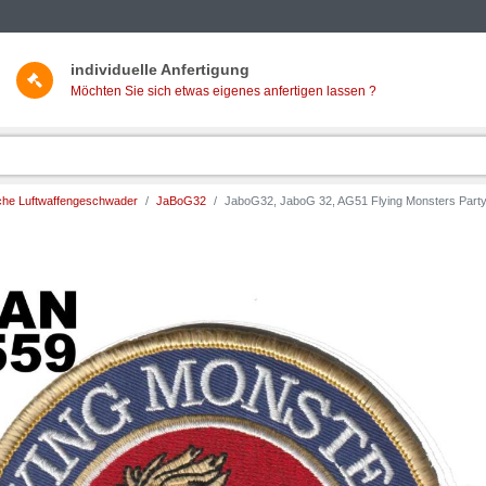
individuelle Anfertigung
Möchten Sie sich etwas eigenes anfertigen lassen ?
he Luftwaffengeschwader
JaBoG32
JaboG32, JaboG 32, AG51 Flying Monsters Party