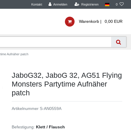
Kontakt
Anmelden
Registrieren
0
Warenkorb |
0,00 EUR
time Aufnäher patch
JaboG32, JaboG 32, AG51 Flying
Monsters Partytime Aufnäher
patch
Artikelnummer
S-AN0559A
Befestigung:
Klett / Flausch