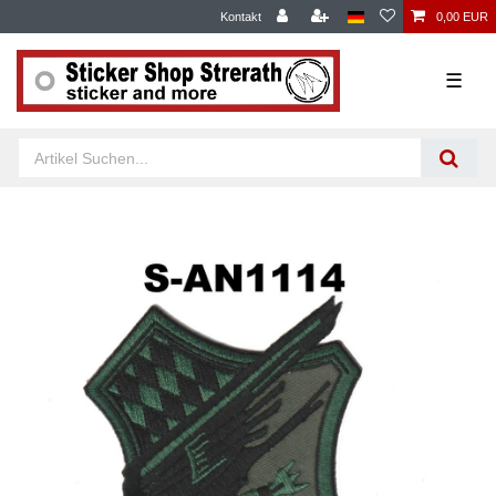
Kontakt
0,00 EUR
☰