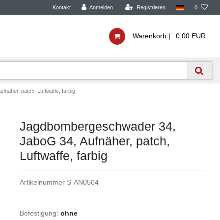
Kontakt
Anmelden
Registrieren
0
Warenkorb |
0,00 EUR
äher, patch, Luftwaffe, farbig
Jagdbombergeschwader 34,
JaboG 34, Aufnäher, patch,
Luftwaffe, farbig
Artikelnummer
S-AN0504
Befestigung:
ohne