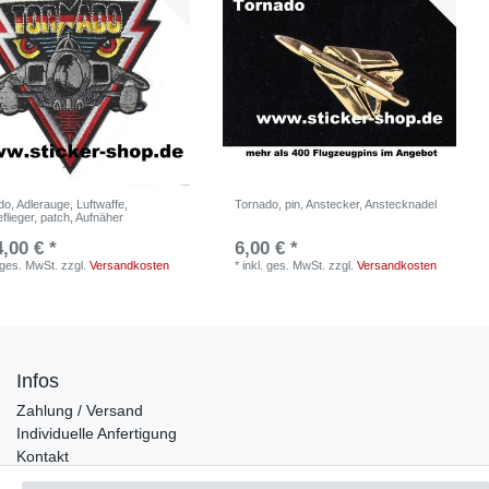
o, Adlerauge, Luftwaffe,
Tornado, pin, Anstecker, Anstecknadel
flieger, patch, Aufnäher
4,00 € *
6,00 € *
. ges. MwSt.
zzgl.
Versandkosten
*
inkl. ges. MwSt.
zzgl.
Versandkosten
Infos
Zahlung / Versand
Individuelle Anfertigung
Kontakt