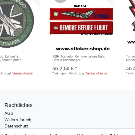
o, Luftwaffe ,
RBF, Tornado, Remove before flight,
Tornad
Aufnäher, patch
Schlüsselanhänger
Marine
ab 2,50 € *
ab 
St.
zzgl.
Versandkosten
*
inkl. ges. MwSt.
zzgl.
Versandkosten
*
inkl
Rechtliches
AGB
Widerrufsrecht
Datenschutz
Impressum