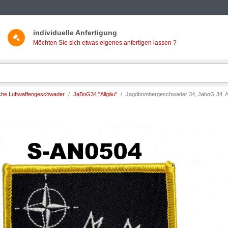
individuelle Anfertigung
Möchten Sie sich etwas eigenes anfertigen lassen ?
he Luftwaffengeschwader
JaBoG34 "Allgäu"
Jagdbombergeschwader 34, JaboG 34, Aufn