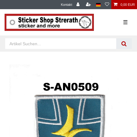
Kontakt
0,00 EUR
☰