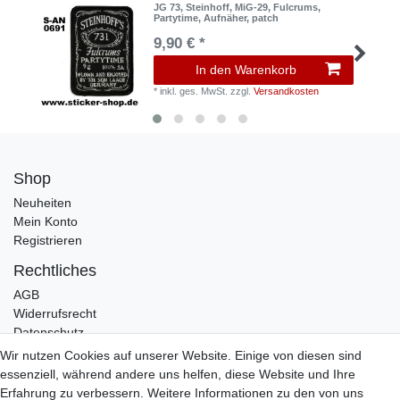
JG 73, Steinhoff, MiG-29, Fulcrums,
Partytime, Aufnäher, patch
9,90 € *
In den Warenkorb
*
inkl. ges. MwSt.
zzgl.
Versandkosten
Shop
Neuheiten
Mein Konto
Registrieren
Rechtliches
AGB
Widerrufsrecht
Datenschutz
Impressum
Wir nutzen Cookies auf unserer Website. Einige von diesen sind
essenziell, während andere uns helfen, diese Website und Ihre
Infos
Erfahrung zu verbessern. Weitere Informationen zu den von uns