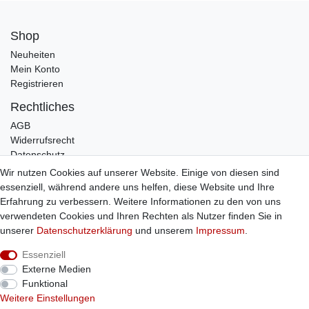
Shop
Neuheiten
Mein Konto
Registrieren
Rechtliches
AGB
Widerrufsrecht
Datenschutz
Impressum
Wir nutzen Cookies auf unserer Website. Einige von diesen sind
essenziell, während andere uns helfen, diese Website und Ihre
Infos
Erfahrung zu verbessern. Weitere Informationen zu den von uns
Zahlung / Versand
verwendeten Cookies und Ihren Rechten als Nutzer finden Sie in
Individuelle Anfertigung
unserer
Daten­schutz­erklärung
und unserem
Impressum
.
Kontakt
Essenziell
Externe Medien
Bestellung widerrufen
Funktional
Weitere Einstellungen