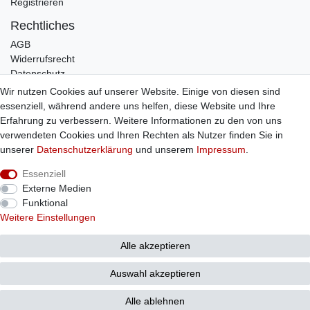
Registrieren
Rechtliches
AGB
Widerrufsrecht
Datenschutz
Impressum
Wir nutzen Cookies auf unserer Website. Einige von diesen sind
essenziell, während andere uns helfen, diese Website und Ihre
Infos
Erfahrung zu verbessern. Weitere Informationen zu den von uns
Zahlung / Versand
verwendeten Cookies und Ihren Rechten als Nutzer finden Sie in
Individuelle Anfertigung
unserer
Daten­schutz­erklärung
und unserem
Impressum
.
Kontakt
Essenziell
Externe Medien
Bestellung widerrufen
Funktional
Weitere Einstellungen
© Copyright 2026 Sticker Shop Strerath
Alle akzeptieren
Auswahl akzeptieren
Alle ablehnen