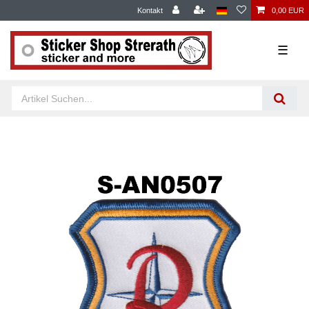
Kontakt
0,00 EUR
☰