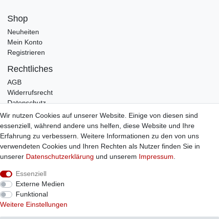
Shop
Neuheiten
Mein Konto
Registrieren
Rechtliches
AGB
Widerrufsrecht
Datenschutz
Impressum
Wir nutzen Cookies auf unserer Website. Einige von diesen sind
essenziell, während andere uns helfen, diese Website und Ihre
Infos
Erfahrung zu verbessern. Weitere Informationen zu den von uns
Zahlung / Versand
verwendeten Cookies und Ihren Rechten als Nutzer finden Sie in
Individuelle Anfertigung
unserer
Daten­schutz­erklärung
und unserem
Impressum
.
Kontakt
Essenziell
Externe Medien
Bestellung widerrufen
Funktional
Weitere Einstellungen