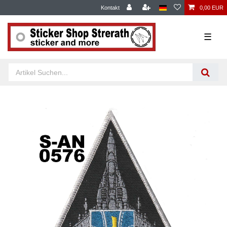
Kontakt
0,00 EUR
☰