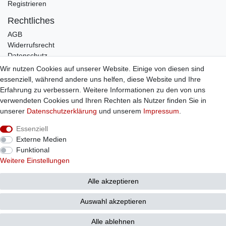
Registrieren
Rechtliches
AGB
Widerrufsrecht
Datenschutz
Impressum
Wir nutzen Cookies auf unserer Website. Einige von diesen sind
essenziell, während andere uns helfen, diese Website und Ihre
Infos
Erfahrung zu verbessern. Weitere Informationen zu den von uns
Zahlung / Versand
verwendeten Cookies und Ihren Rechten als Nutzer finden Sie in
Individuelle Anfertigung
unserer
Daten­schutz­erklärung
und unserem
Impressum
.
Kontakt
Essenziell
Externe Medien
Bestellung widerrufen
Funktional
Weitere Einstellungen
© Copyright 2026 Sticker Shop Strerath
Alle akzeptieren
Auswahl akzeptieren
Alle ablehnen